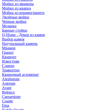
Мойки из мрамора
Мойки из кварца
Мойки из керамогранита
Двойные мойки
Черные мойки
Мозаика
Барные стойки
Q-Home - Декор из камня
Выбор камня
Натуральный камень
Мрамор
Гранит
Кварцит
Известняк
Сланец
Травертин
Кварцевый агломерат
Alephstone
Asterum
Avant
Belenco
Caesarstone
Coante
Etna
Noblle Quartz