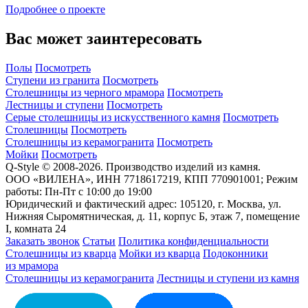
Подробнее о проекте
Вас может заинтересовать
Полы
Посмотреть
Ступени из гранита
Посмотреть
Столешницы из черного мрамора
Посмотреть
Лестницы и ступени
Посмотреть
Серые столешницы из искусственного камня
Посмотреть
Столешницы
Посмотреть
Столешницы из керамогранита
Посмотреть
Мойки
Посмотреть
Q-Style © 2008-2026. Производство изделий из камня.
ООО «ВИЛЕНА», ИНН 7718617219, КПП 770901001; Режим
работы: Пн-Пт с 10:00 до 19:00
Юридический и фактический адрес: 105120, г. Москва, ул.
Нижняя Сыромятническая, д. 11, корпус Б, этаж 7, помещение
I, комната 24
Заказать звонок
Статьи
Политика конфиденциальности
Столешницы из кварца
Мойки из кварца
Подоконники
из мрамора
Столешницы из керамогранита
Лестницы и ступени из камня