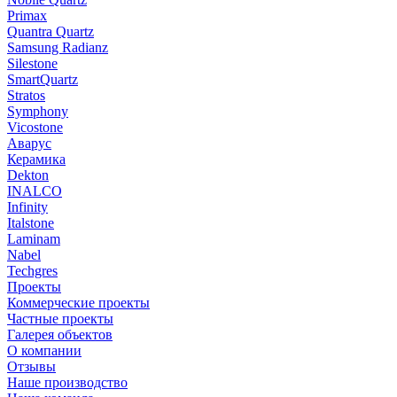
Primax
Quantra Quartz
Samsung Radianz
Silestone
SmartQuartz
Stratos
Symphony
Vicostone
Аварус
Керамика
Dekton
INALCO
Infinity
Italstone
Laminam
Nabel
Techgres
Проекты
Коммерческие проекты
Частные проекты
Галерея объектов
О компании
Отзывы
Наше производство