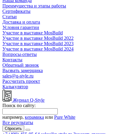
Наша команда
Преимущества и этапы работы
Сертификаты
Статьи
Доставка и оплата
Условия гарантии
Участие в выставке MosBuild
Участие в выставке MosBuild 2022
Участие в выставке MosBuild 2023
Участие в выставке MosBuild 2024
Вопросы-ответы
Контакты
Обратный звонок
Вызвать замерщика
sales@q-style.ru
Рассчитать проект
Калькулятор
Журнал Q-Style
Поиск по сайту:
например,
керамика
или
Pure White
Все результаты
Сбросить