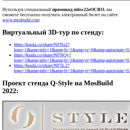
Используя специальный
промокод mbw22eOCRO
, вы
сможете бесплатно получить электронный билет на сайте
www.mosbuild.com
Виртуальный 3D-тур по стенду:
https://kuula.co/share/NFNz2?
logo=1&amp;info=1&amp;fs=1&amp;vr=0&amp;autorotate=0
https://kuula.co/share/NFNQy?
logo=1&amp;info=1&amp;fs=1&amp;vr=0&amp;autorotate=0
https://kuula.co/share/NF5L2?
logo=1&amp;info=1&amp;fs=1&amp;vr=0&amp;autorotate=0
Проект стенда Q-Style на MosBuild
2022: