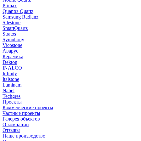
Primax
Quantra Quartz
Samsung Radianz
Silestone
SmartQuartz
Stratos
Symphony
Vicostone
Аварус
Керамика
Dekton
INALCO
Infinity
Italstone
Laminam
Nabel
Techgres
Проекты
Коммерческие проекты
Частные проекты
Галерея объектов
О компании
Отзывы
Наше производство