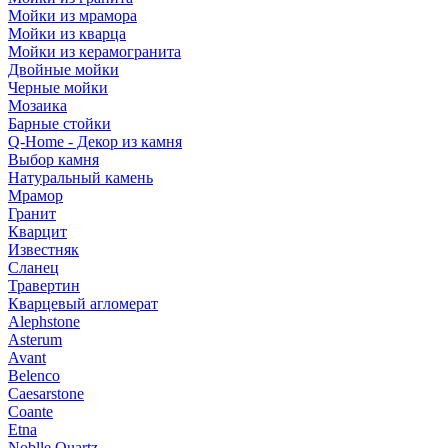
Мойки из мрамора
Мойки из кварца
Мойки из керамогранита
Двойные мойки
Черные мойки
Мозаика
Барные стойки
Q-Home - Декор из камня
Выбор камня
Натуральный камень
Мрамор
Гранит
Кварцит
Известняк
Сланец
Травертин
Кварцевый агломерат
Alephstone
Asterum
Avant
Belenco
Caesarstone
Coante
Etna
Noblle Quartz