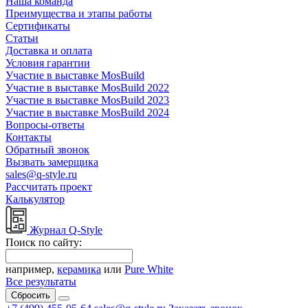
Наша команда
Преимущества и этапы работы
Сертификаты
Статьи
Доставка и оплата
Условия гарантии
Участие в выставке MosBuild
Участие в выставке MosBuild 2022
Участие в выставке MosBuild 2023
Участие в выставке MosBuild 2024
Вопросы-ответы
Контакты
Обратный звонок
Вызвать замерщика
sales@q-style.ru
Рассчитать проект
Калькулятор
Журнал Q-Style
Поиск по сайту:
например,
керамика
или
Pure White
Все результаты
Сбросить