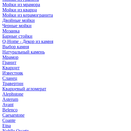
Мойки из мрамора
Мойки из кварца
Мойки из керамогранита
Двойные мойки
Черные мойки
Мозаика
Барные стойки
Q-Home - Декор из камня
Выбор камня
Натуральный камень
Мрамор
Гранит
Кварцит
Известняк
Сланец
Травертин
Кварцевый агломерат
Alephstone
Asterum
Avant
Belenco
Caesarstone
Coante
Etna
Noblle Quartz