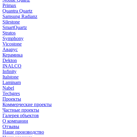
Primax
Quantra Quartz
Samsung Radianz
Silestone
SmartQuartz
Stratos
Symphony
Vicostone
Аварус
Керамика
Dekton
INALCO
Infinity
Italstone
Laminam
Nabel
Techgres
Проекты
Коммерческие проекты
Частные проекты
Галерея объектов
О компании
Отзывы
Наше производство