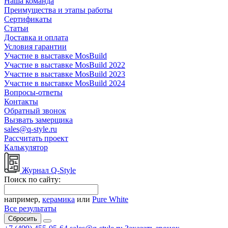
Наша команда
Преимущества и этапы работы
Сертификаты
Статьи
Доставка и оплата
Условия гарантии
Участие в выставке MosBuild
Участие в выставке MosBuild 2022
Участие в выставке MosBuild 2023
Участие в выставке MosBuild 2024
Вопросы-ответы
Контакты
Обратный звонок
Вызвать замерщика
sales@q-style.ru
Рассчитать проект
Калькулятор
Журнал Q-Style
Поиск по сайту:
например,
керамика
или
Pure White
Все результаты
Сбросить