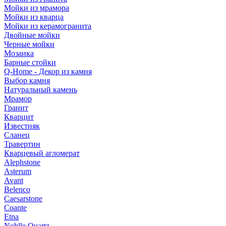
Мойки из мрамора
Мойки из кварца
Мойки из керамогранита
Двойные мойки
Черные мойки
Мозаика
Барные стойки
Q-Home - Декор из камня
Выбор камня
Натуральный камень
Мрамор
Гранит
Кварцит
Известняк
Сланец
Травертин
Кварцевый агломерат
Alephstone
Asterum
Avant
Belenco
Caesarstone
Coante
Etna
Noblle Quartz