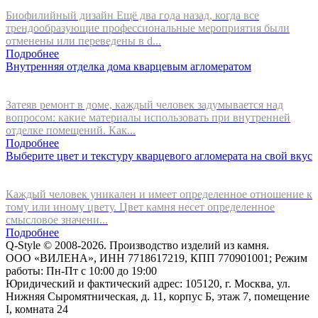
Биофилийный дизайн Ещё два года назад, когда все
трендообразующие профессиональные мероприятия были
отменены или переведены в d...
Подробнее
Внутренняя отделка дома кварцевым агломератом
Затеяв ремонт в доме, каждый человек задумывается над
вопросом: какие материалы использовать при внутренней
отделке помещений. Как...
Подробнее
Выберите цвет и текстуру кварцевого агломерата на свой вкус
Каждый человек уникален и имеет определенное отношение к
тому или иному цвету. Цвет камня несет определенное
смысловое значени...
Подробнее
Q-Style © 2008-2026. Производство изделий из камня.
ООО «ВИЛЕНА», ИНН 7718617219, КПП 770901001; Режим
работы: Пн-Пт с 10:00 до 19:00
Юридический и фактический адрес: 105120, г. Москва, ул.
Нижняя Сыромятническая, д. 11, корпус Б, этаж 7, помещение
I, комната 24