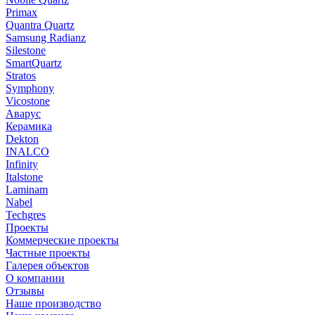
Primax
Quantra Quartz
Samsung Radianz
Silestone
SmartQuartz
Stratos
Symphony
Vicostone
Аварус
Керамика
Dekton
INALCO
Infinity
Italstone
Laminam
Nabel
Techgres
Проекты
Коммерческие проекты
Частные проекты
Галерея объектов
О компании
Отзывы
Наше производство