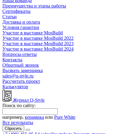
Наша команда
Преимущества и этапы работы
Сертификаты
Статьи
Доставка и оплата
Условия гарантии
Участие в выставке MosBuild
Участие в выставке MosBuild 2022
Участие в выставке MosBuild 2023
Участие в выставке MosBuild 2024
Вопросы-ответы
Контакты
Обратный звонок
Вызвать замерщика
sales@q-style.ru
Рассчитать проект
Калькулятор
Журнал Q-Style
Поиск по сайту:
например,
керамика
или
Pure White
Все результаты
Сбросить