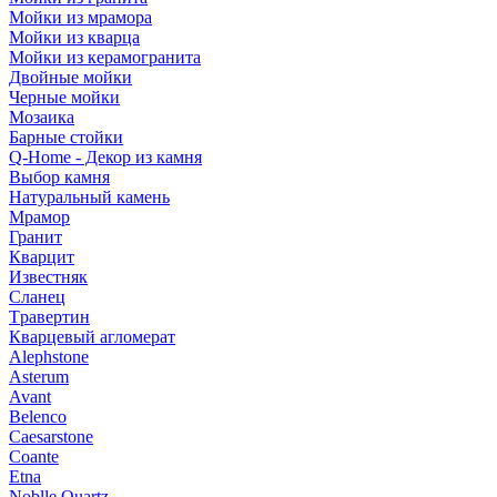
Мойки из мрамора
Мойки из кварца
Мойки из керамогранита
Двойные мойки
Черные мойки
Мозаика
Барные стойки
Q-Home - Декор из камня
Выбор камня
Натуральный камень
Мрамор
Гранит
Кварцит
Известняк
Сланец
Травертин
Кварцевый агломерат
Alephstone
Asterum
Avant
Belenco
Caesarstone
Coante
Etna
Noblle Quartz