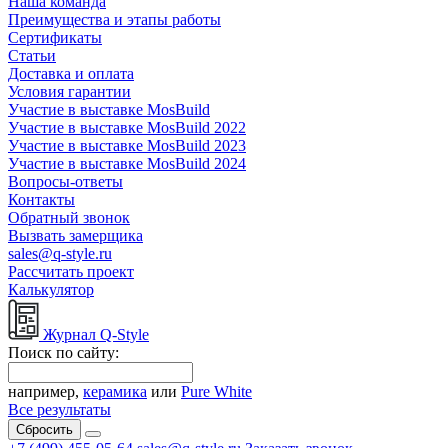
Наша команда
Преимущества и этапы работы
Сертификаты
Статьи
Доставка и оплата
Условия гарантии
Участие в выставке MosBuild
Участие в выставке MosBuild 2022
Участие в выставке MosBuild 2023
Участие в выставке MosBuild 2024
Вопросы-ответы
Контакты
Обратный звонок
Вызвать замерщика
sales@q-style.ru
Рассчитать проект
Калькулятор
Журнал Q-Style
Поиск по сайту:
например,
керамика
или
Pure White
Все результаты
Сбросить