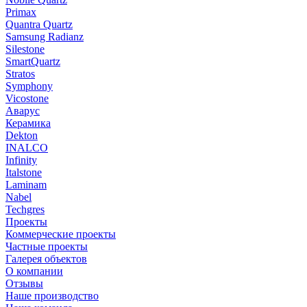
Primax
Quantra Quartz
Samsung Radianz
Silestone
SmartQuartz
Stratos
Symphony
Vicostone
Аварус
Керамика
Dekton
INALCO
Infinity
Italstone
Laminam
Nabel
Techgres
Проекты
Коммерческие проекты
Частные проекты
Галерея объектов
О компании
Отзывы
Наше производство