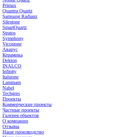
Primax
Quantra Quartz
Samsung Radianz
Silestone
SmartQuartz
Stratos
Symphony
Vicostone
Аварус
Керамика
Dekton
INALCO
Infinity
Italstone
Laminam
Nabel
Techgres
Проекты
Коммерческие проекты
Частные проекты
Галерея объектов
О компании
Отзывы
Наше производство