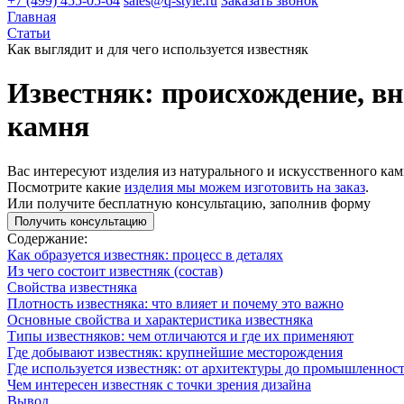
+7 (499) 455-05-64
sales@q-style.ru
Заказать звонок
Главная
Статьи
Как выглядит и для чего используется известняк
Известняк: происхождение, вн
камня
Вас интересуют изделия из натурального и искусственного кам
Посмотрите какие
изделия мы можем изготовить на заказ
.
Или получите бесплатную консультацию, заполнив форму
Получить консультацию
Содержание:
Как образуется известняк: процесс в деталях
Из чего состоит известняк (состав)
Свойства известняка
Плотность известняка: что влияет и почему это важно
Основные свойства и характеристика известняка
Типы известняков: чем отличаются и где их применяют
Где добывают известняк: крупнейшие месторождения
Где используется известняк: от архитектуры до промышленнос
Чем интересен известняк с точки зрения дизайна
Вывод