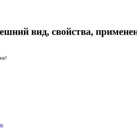
ешний вид, свойства, примене
ня?
ти