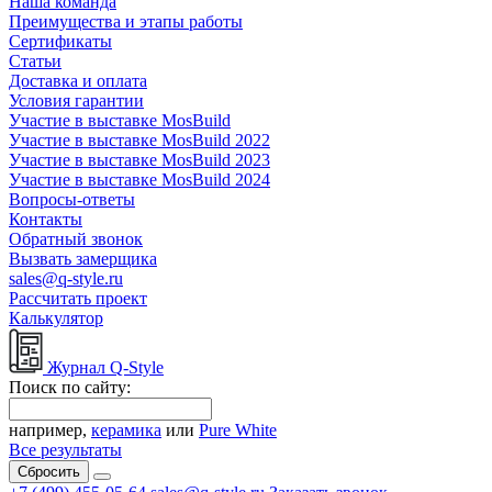
Наша команда
Преимущества и этапы работы
Сертификаты
Статьи
Доставка и оплата
Условия гарантии
Участие в выставке MosBuild
Участие в выставке MosBuild 2022
Участие в выставке MosBuild 2023
Участие в выставке MosBuild 2024
Вопросы-ответы
Контакты
Обратный звонок
Вызвать замерщика
sales@q-style.ru
Рассчитать проект
Калькулятор
Журнал Q-Style
Поиск по сайту:
например,
керамика
или
Pure White
Все результаты
Сбросить