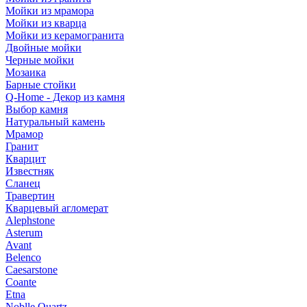
Мойки из мрамора
Мойки из кварца
Мойки из керамогранита
Двойные мойки
Черные мойки
Мозаика
Барные стойки
Q-Home - Декор из камня
Выбор камня
Натуральный камень
Мрамор
Гранит
Кварцит
Известняк
Сланец
Травертин
Кварцевый агломерат
Alephstone
Asterum
Avant
Belenco
Caesarstone
Coante
Etna
Noblle Quartz