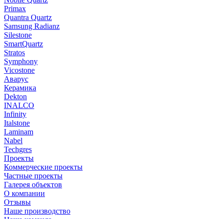
Primax
Quantra Quartz
Samsung Radianz
Silestone
SmartQuartz
Stratos
Symphony
Vicostone
Аварус
Керамика
Dekton
INALCO
Infinity
Italstone
Laminam
Nabel
Techgres
Проекты
Коммерческие проекты
Частные проекты
Галерея объектов
О компании
Отзывы
Наше производство