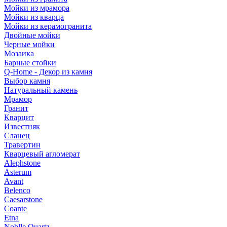
Мойки из мрамора
Мойки из кварца
Мойки из керамогранита
Двойные мойки
Черные мойки
Мозаика
Барные стойки
Q-Home - Декор из камня
Выбор камня
Натуральный камень
Мрамор
Гранит
Кварцит
Известняк
Сланец
Травертин
Кварцевый агломерат
Alephstone
Asterum
Avant
Belenco
Caesarstone
Coante
Etna
Noblle Quartz