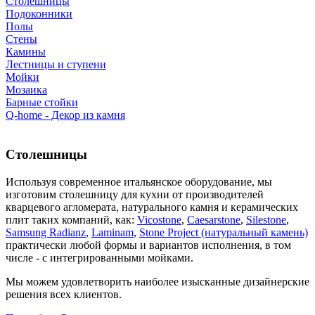
Столешницы
Подоконники
Полы
Стены
Камины
Лестницы и ступени
Мойки
Мозаика
Барные стойки
Q-home - Декор из камня
Столешницы
Используя современное итальянское оборудование, мы
изготовим столешницу для кухни от производителей
кварцевого агломерата, натурального камня и керамических
плит таких компаний, как:
Vicostone
,
Caesarstone
,
Silestone
,
Samsung Radianz
,
Laminam
,
Stone Project (натуральный камень)
практически любой формы и вариантов исполнения, в том
числе - с интегрированными мойками.
Мы можем удовлетворить наиболее изысканные дизайнерские
решения всех клиентов.