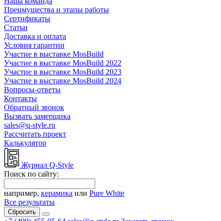
Наша команда
Преимущества и этапы работы
Сертификаты
Статьи
Доставка и оплата
Условия гарантии
Участие в выставке MosBuild
Участие в выставке MosBuild 2022
Участие в выставке MosBuild 2023
Участие в выставке MosBuild 2024
Вопросы-ответы
Контакты
Обратный звонок
Вызвать замерщика
sales@q-style.ru
Рассчитать проект
Калькулятор
Журнал Q-Style
Поиск по сайту:
например,
керамика
или
Pure White
Все результаты
Сбросить