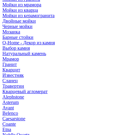
Мойки из мрамора
Мойки из кварца
Мойки из керамогранита
Двойные мойки
Черные мойки
Мозаика
Барные стойки
Q-Home - Декор из камня
Выбор камня
Натуральный камень
Мрамор
Гранит
Кварцит
Известняк
Сланец
Травертин
Кварцевый агломерат
Alephstone
Asterum
Avant
Belenco
Caesarstone
Coante
Etna
Noblle Quartz