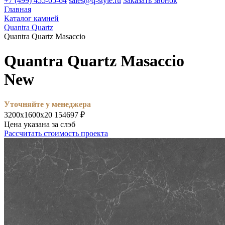
+7 (499) 455-05-64
sales@q-style.ru
Заказать звонок
Главная
Каталог камней
Quantra Quartz
Quantra Quartz Masaccio
Quantra Quartz Masaccio
New
Уточняйте у менеджера
3200х1600х20
154697 ₽
Цена указана за слэб
Рассчитать стоимость проекта