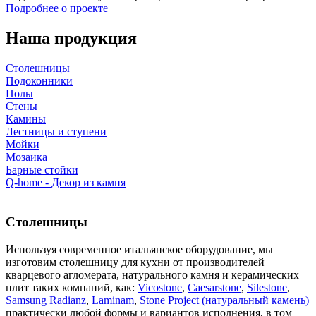
Подробнее о проекте
Наша продукция
Столешницы
Подоконники
Полы
Стены
Камины
Лестницы и ступени
Мойки
Мозаика
Барные стойки
Q-home - Декор из камня
Столешницы
Используя современное итальянское оборудование, мы
изготовим столешницу для кухни от производителей
кварцевого агломерата, натурального камня и керамических
плит таких компаний, как:
Vicostone
,
Caesarstone
,
Silestone
,
Samsung Radianz
,
Laminam
,
Stone Project (натуральный камень)
практически любой формы и вариантов исполнения, в том