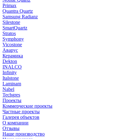
Primax
Quantra Quartz
Samsung Radianz
Silestone
SmartQuartz
Stratos
Symphony
Vicostone
Аварус
Керамика
Dekton
INALCO
Infinity
Italstone
Laminam
Nabel
Techgres
Проекты
Коммерческие проекты
Частные проекты
Галерея объектов
О компании
Отзывы
Наше производство