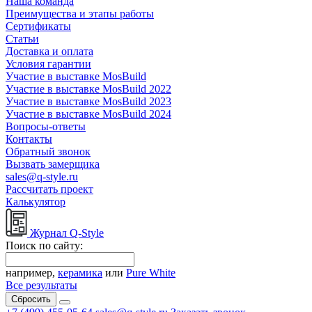
Наша команда
Преимущества и этапы работы
Сертификаты
Статьи
Доставка и оплата
Условия гарантии
Участие в выставке MosBuild
Участие в выставке MosBuild 2022
Участие в выставке MosBuild 2023
Участие в выставке MosBuild 2024
Вопросы-ответы
Контакты
Обратный звонок
Вызвать замерщика
sales@q-style.ru
Рассчитать проект
Калькулятор
Журнал Q-Style
Поиск по сайту:
например,
керамика
или
Pure White
Все результаты
Сбросить