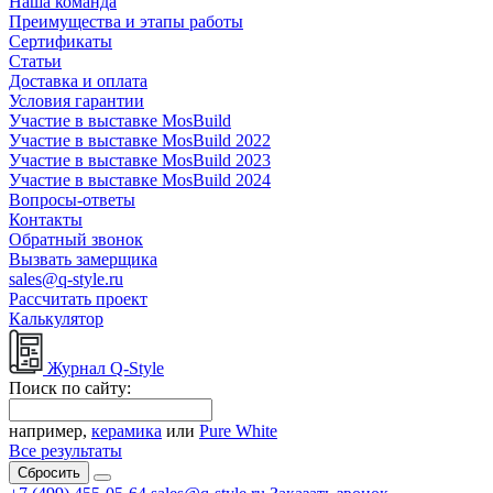
Наша команда
Преимущества и этапы работы
Сертификаты
Статьи
Доставка и оплата
Условия гарантии
Участие в выставке MosBuild
Участие в выставке MosBuild 2022
Участие в выставке MosBuild 2023
Участие в выставке MosBuild 2024
Вопросы-ответы
Контакты
Обратный звонок
Вызвать замерщика
sales@q-style.ru
Рассчитать проект
Калькулятор
Журнал Q-Style
Поиск по сайту:
например,
керамика
или
Pure White
Все результаты
Сбросить