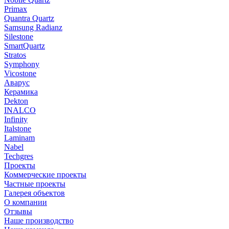
Primax
Quantra Quartz
Samsung Radianz
Silestone
SmartQuartz
Stratos
Symphony
Vicostone
Аварус
Керамика
Dekton
INALCO
Infinity
Italstone
Laminam
Nabel
Techgres
Проекты
Коммерческие проекты
Частные проекты
Галерея объектов
О компании
Отзывы
Наше производство