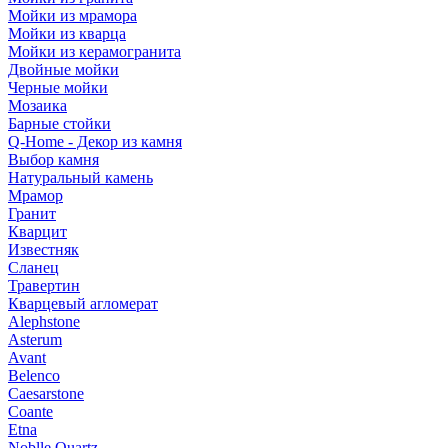
Мойки из мрамора
Мойки из кварца
Мойки из керамогранита
Двойные мойки
Черные мойки
Мозаика
Барные стойки
Q-Home - Декор из камня
Выбор камня
Натуральный камень
Мрамор
Гранит
Кварцит
Известняк
Сланец
Травертин
Кварцевый агломерат
Alephstone
Asterum
Avant
Belenco
Caesarstone
Coante
Etna
Noblle Quartz