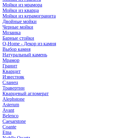
Мойки из мрамора
Мойки из кварца
Мойки из керамогранита
Двойные мойки
Черные мойки
Мозаика
Барные стойки
Q-Home - Декор из камня
Выбор камня
Натуральный камень
Мрамор
Гранит
Кварцит
Известняк
Сланец
Травертин
Кварцевый агломерат
Alephstone
Asterum
Avant
Belenco
Caesarstone
Coante
Etna
Noblle Quartz