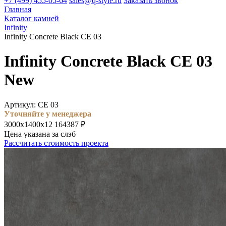
+7 (499) 455-05-64
sales@q-style.ru
Заказать звонок
Главная
Каталог камней
Infinity
Infinity Concrete Black CE 03
Infinity Concrete Black CE 03
New
Артикул: CE 03
Уточняйте у менеджера
3000х1400х12
164387 ₽
Цена указана за слэб
Рассчитать стоимость проекта