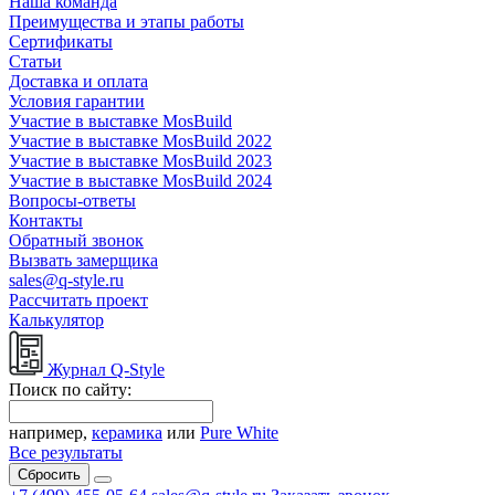
Наша команда
Преимущества и этапы работы
Сертификаты
Статьи
Доставка и оплата
Условия гарантии
Участие в выставке MosBuild
Участие в выставке MosBuild 2022
Участие в выставке MosBuild 2023
Участие в выставке MosBuild 2024
Вопросы-ответы
Контакты
Обратный звонок
Вызвать замерщика
sales@q-style.ru
Рассчитать проект
Калькулятор
Журнал Q-Style
Поиск по сайту:
например,
керамика
или
Pure White
Все результаты
Сбросить