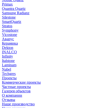
Primax
Quantra Quartz
Samsung Radianz
Silestone
SmartQuartz
Stratos
Symphony
Vicostone
Аварус
Керамика
Dekton
INALCO
Infinity
Italstone
Laminam
Nabel
Techgres
Проекты
Коммерческие проекты
Частные проекты
Галерея объектов
О компании
Отзывы
Наше производство