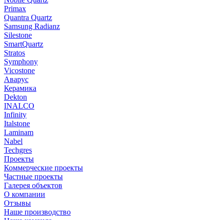
Primax
Quantra Quartz
Samsung Radianz
Silestone
SmartQuartz
Stratos
Symphony
Vicostone
Аварус
Керамика
Dekton
INALCO
Infinity
Italstone
Laminam
Nabel
Techgres
Проекты
Коммерческие проекты
Частные проекты
Галерея объектов
О компании
Отзывы
Наше производство