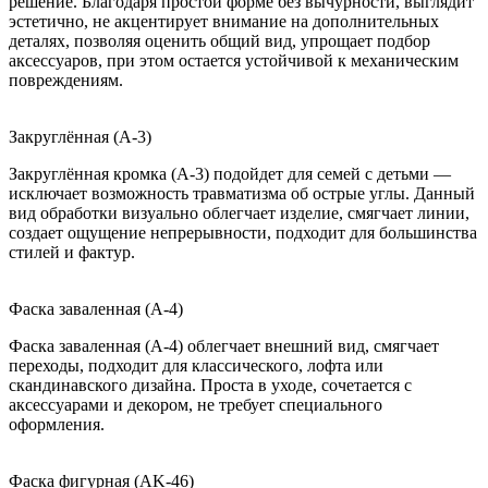
решение. Благодаря простой форме без вычурности, выглядит
эстетично, не акцентирует внимание на дополнительных
деталях, позволяя оценить общий вид, упрощает подбор
аксессуаров, при этом остается устойчивой к механическим
повреждениям.
Закруглённая (A-3)
Закруглённая кромка (A-3) подойдет для семей с детьми —
исключает возможность травматизма об острые углы. Данный
вид обработки визуально облегчает изделие, смягчает линии,
создает ощущение непрерывности, подходит для большинства
стилей и фактур.
Фаска заваленная (A-4)
Фаска заваленная (A-4) облегчает внешний вид, смягчает
переходы, подходит для классического, лофта или
скандинавского дизайна. Проста в уходе, сочетается с
аксессуарами и декором, не требует специального
оформления.
Фаска фигурная (AK-46)