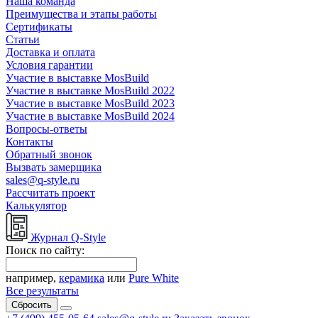
Наша команда
Преимущества и этапы работы
Сертификаты
Статьи
Доставка и оплата
Условия гарантии
Участие в выставке MosBuild
Участие в выставке MosBuild 2022
Участие в выставке MosBuild 2023
Участие в выставке MosBuild 2024
Вопросы-ответы
Контакты
Обратный звонок
Вызвать замерщика
sales@q-style.ru
Рассчитать проект
Калькулятор
Журнал Q-Style
Поиск по сайту:
например,
керамика
или
Pure White
Все результаты
Сбросить