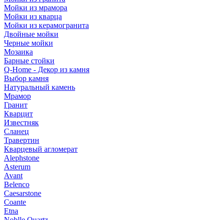
Мойки из мрамора
Мойки из кварца
Мойки из керамогранита
Двойные мойки
Черные мойки
Мозаика
Барные стойки
Q-Home - Декор из камня
Выбор камня
Натуральный камень
Мрамор
Гранит
Кварцит
Известняк
Сланец
Травертин
Кварцевый агломерат
Alephstone
Asterum
Avant
Belenco
Caesarstone
Coante
Etna
Noblle Quartz