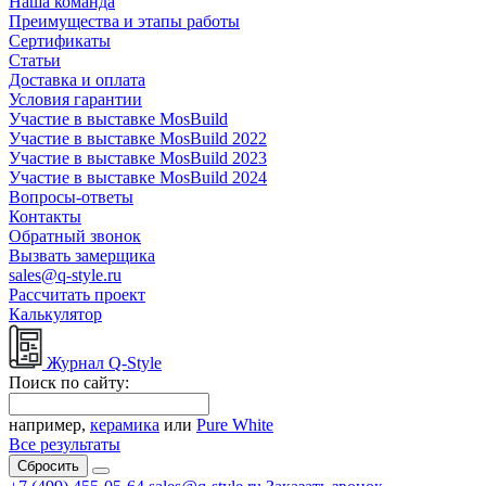
Наша команда
Преимущества и этапы работы
Сертификаты
Статьи
Доставка и оплата
Условия гарантии
Участие в выставке MosBuild
Участие в выставке MosBuild 2022
Участие в выставке MosBuild 2023
Участие в выставке MosBuild 2024
Вопросы-ответы
Контакты
Обратный звонок
Вызвать замерщика
sales@q-style.ru
Рассчитать проект
Калькулятор
Журнал Q-Style
Поиск по сайту:
например,
керамика
или
Pure White
Все результаты
Сбросить