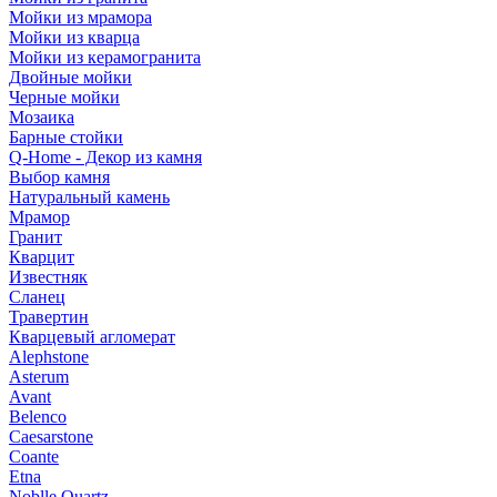
Мойки из мрамора
Мойки из кварца
Мойки из керамогранита
Двойные мойки
Черные мойки
Мозаика
Барные стойки
Q-Home - Декор из камня
Выбор камня
Натуральный камень
Мрамор
Гранит
Кварцит
Известняк
Сланец
Травертин
Кварцевый агломерат
Alephstone
Asterum
Avant
Belenco
Caesarstone
Coante
Etna
Noblle Quartz