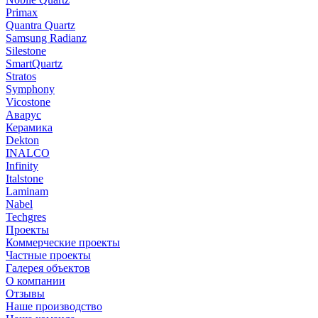
Primax
Quantra Quartz
Samsung Radianz
Silestone
SmartQuartz
Stratos
Symphony
Vicostone
Аварус
Керамика
Dekton
INALCO
Infinity
Italstone
Laminam
Nabel
Techgres
Проекты
Коммерческие проекты
Частные проекты
Галерея объектов
О компании
Отзывы
Наше производство