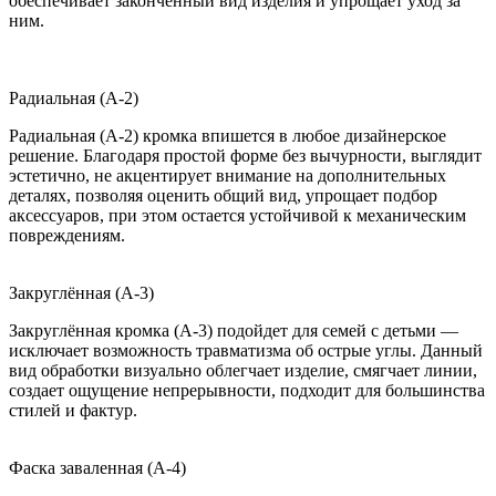
обеспечивает законченный вид изделия и упрощает уход за
ним.
Радиальная (A-2)
Радиальная (A-2) кромка впишется в любое дизайнерское
решение. Благодаря простой форме без вычурности, выглядит
эстетично, не акцентирует внимание на дополнительных
деталях, позволяя оценить общий вид, упрощает подбор
аксессуаров, при этом остается устойчивой к механическим
повреждениям.
Закруглённая (A-3)
Закруглённая кромка (A-3) подойдет для семей с детьми —
исключает возможность травматизма об острые углы. Данный
вид обработки визуально облегчает изделие, смягчает линии,
создает ощущение непрерывности, подходит для большинства
стилей и фактур.
Фаска заваленная (A-4)