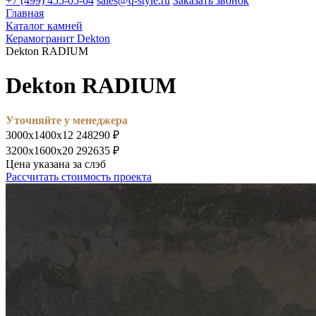
+7 (499) 455-05-64
sales@q-style.ru
Заказать звонок
Главная
Каталог камней
Керамогранит Dekton
Dekton RADIUM
Dekton RADIUM
Уточняйте у менеджера
3000х1400х12
248290 ₽
3200х1600х20
292635 ₽
Цена указана за слэб
Рассчитать стоимость проекта