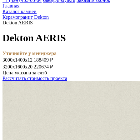
+7 (499) 455-05-64
sales@q-style.ru
Заказать звонок
Главная
Каталог камней
Керамогранит Dekton
Dekton AERIS
Dekton AERIS
Уточняйте у менеджера
3000х1400х12
188409 ₽
3200х1600х20
220674 ₽
Цена указана за слэб
Рассчитать стоимость проекта