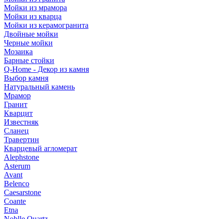
Мойки из мрамора
Мойки из кварца
Мойки из керамогранита
Двойные мойки
Черные мойки
Мозаика
Барные стойки
Q-Home - Декор из камня
Выбор камня
Натуральный камень
Мрамор
Гранит
Кварцит
Известняк
Сланец
Травертин
Кварцевый агломерат
Alephstone
Asterum
Avant
Belenco
Caesarstone
Coante
Etna
Noblle Quartz