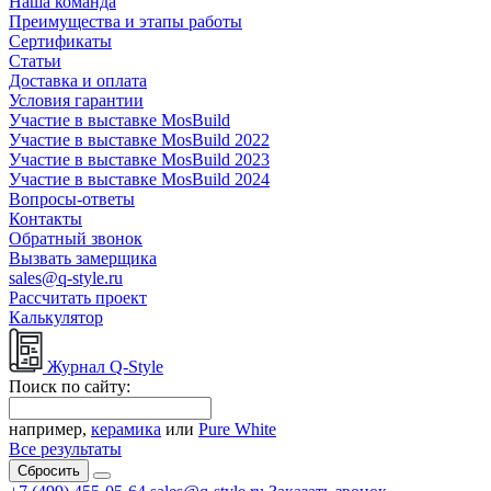
Наша команда
Преимущества и этапы работы
Сертификаты
Статьи
Доставка и оплата
Условия гарантии
Участие в выставке MosBuild
Участие в выставке MosBuild 2022
Участие в выставке MosBuild 2023
Участие в выставке MosBuild 2024
Вопросы-ответы
Контакты
Обратный звонок
Вызвать замерщика
sales@q-style.ru
Рассчитать проект
Калькулятор
Журнал Q-Style
Поиск по сайту:
например,
керамика
или
Pure White
Все результаты
Сбросить