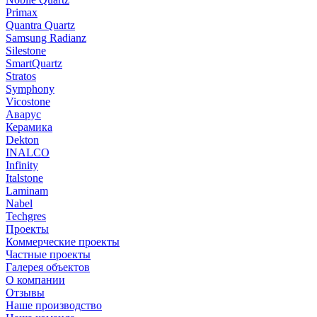
Primax
Quantra Quartz
Samsung Radianz
Silestone
SmartQuartz
Stratos
Symphony
Vicostone
Аварус
Керамика
Dekton
INALCO
Infinity
Italstone
Laminam
Nabel
Techgres
Проекты
Коммерческие проекты
Частные проекты
Галерея объектов
О компании
Отзывы
Наше производство