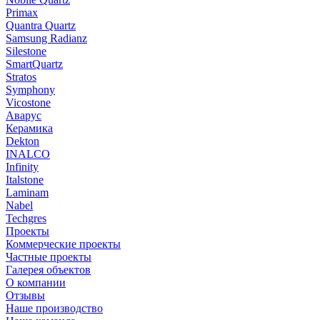
Primax
Quantra Quartz
Samsung Radianz
Silestone
SmartQuartz
Stratos
Symphony
Vicostone
Аварус
Керамика
Dekton
INALCO
Infinity
Italstone
Laminam
Nabel
Techgres
Проекты
Коммерческие проекты
Частные проекты
Галерея объектов
О компании
Отзывы
Наше производство