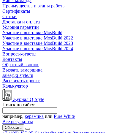
Наша команда
Преимущества и этапы работы
Сертификаты
Статьи
Доставка и оплата
Условия гарантии
Участие в выставке MosBuild
Участие в выставке MosBuild 2022
Участие в выставке MosBuild 2023
Участие в выставке MosBuild 2024
Вопросы-ответы
Контакты
Обратный звонок
Вызвать замерщика
sales@q-style.ru
Рассчитать проект
Калькулятор
Журнал Q-Style
Поиск по сайту:
например,
керамика
или
Pure White
Все результаты
Сбросить