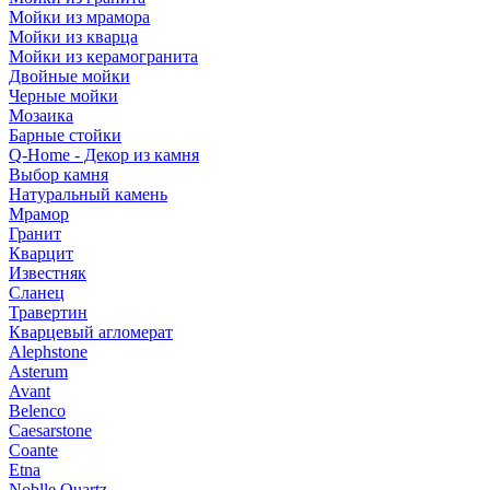
Мойки из мрамора
Мойки из кварца
Мойки из керамогранита
Двойные мойки
Черные мойки
Мозаика
Барные стойки
Q-Home - Декор из камня
Выбор камня
Натуральный камень
Мрамор
Гранит
Кварцит
Известняк
Сланец
Травертин
Кварцевый агломерат
Alephstone
Asterum
Avant
Belenco
Caesarstone
Coante
Etna
Noblle Quartz