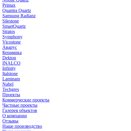
Primax
Quantra Quartz
Samsung Radianz
Silestone
SmartQuartz
Stratos
Symphony
Vicostone
Аварус
Керамика
Dekton
INALCO
Infinity
Italstone
Laminam
Nabel
Techgres
Проекты
Коммерческие проекты
Частные проекты
Галерея объектов
О компании
Отзывы
Наше производство