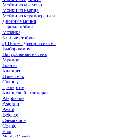
Мойки из мрамора
Мойки из кварца
Мойки из керамогранита
Двойные мойки
Черные мойки
Мозаика
Барные стойки
Q-Home - Декор из камня
Выбор камня
Натуральный камень
Мрамор
Гранит
Кварцит
Известняк
Сланец
Травертин
Кварцевый агломерат
Alephstone
Asterum
Avant
Belenco
Caesarstone
Coante
Etna
Noblle Quartz