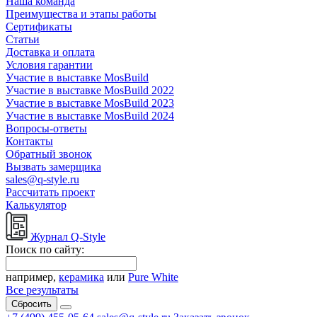
Наша команда
Преимущества и этапы работы
Сертификаты
Статьи
Доставка и оплата
Условия гарантии
Участие в выставке MosBuild
Участие в выставке MosBuild 2022
Участие в выставке MosBuild 2023
Участие в выставке MosBuild 2024
Вопросы-ответы
Контакты
Обратный звонок
Вызвать замерщика
sales@q-style.ru
Рассчитать проект
Калькулятор
Журнал Q-Style
Поиск по сайту:
например,
керамика
или
Pure White
Все результаты
Сбросить