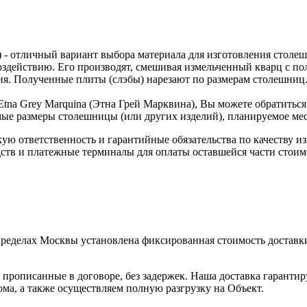
) - отличный вариант выбора материала для изготовления столе
воздействию. Его производят, смешивая измельченный кварц с п
ия. Полученные плиты (слэбы) нарезают по размерам столешниц
Etna Grey Marquina (Этна Грей Марквина), Вы можете обратиться
мые размеры столешницы (или других изделий), планируемое мес
скую ответственность и гарантийные обязательства по качеству 
ств и платежные терминалы для оплаты оставшейся части стоим
пределах Москвы установлена фиксированная стоимость доставки
прописанные в договоре, без задержек. Наша доставка гаранти
ма, а также осуществляем полную разгрузку на Объект.