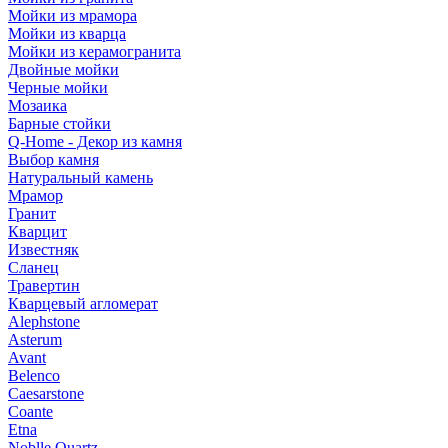
Мойки из мрамора
Мойки из кварца
Мойки из керамогранита
Двойные мойки
Черные мойки
Мозаика
Барные стойки
Q-Home - Декор из камня
Выбор камня
Натуральный камень
Мрамор
Гранит
Кварцит
Известняк
Сланец
Травертин
Кварцевый агломерат
Alephstone
Asterum
Avant
Belenco
Caesarstone
Coante
Etna
Noblle Quartz