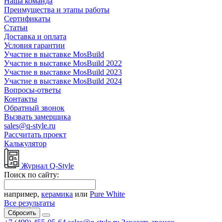
Наша команда
Преимущества и этапы работы
Сертификаты
Статьи
Доставка и оплата
Условия гарантии
Участие в выставке MosBuild
Участие в выставке MosBuild 2022
Участие в выставке MosBuild 2023
Участие в выставке MosBuild 2024
Вопросы-ответы
Контакты
Обратный звонок
Вызвать замерщика
sales@q-style.ru
Рассчитать проект
Калькулятор
Журнал Q-Style
Поиск по сайту:
например,
керамика
или
Pure White
Все результаты
Сбросить