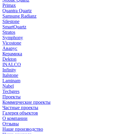
Primax
Quantra Quartz
Samsung Radianz
Silestone
SmartQuartz
Stratos
Symphony
Vicostone
Аварус
Керамика
Dekton
INALCO
Infinity
Italstone
Laminam
Nabel
Techgres
Проекты
Коммерческие проекты
Частные проекты
Галерея объектов
О компании
Отзывы
Наше производство