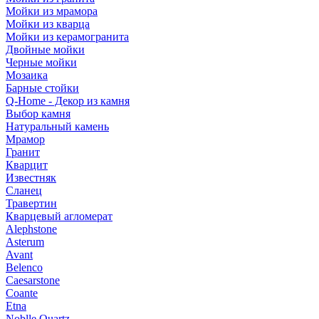
Мойки из мрамора
Мойки из кварца
Мойки из керамогранита
Двойные мойки
Черные мойки
Мозаика
Барные стойки
Q-Home - Декор из камня
Выбор камня
Натуральный камень
Мрамор
Гранит
Кварцит
Известняк
Сланец
Травертин
Кварцевый агломерат
Alephstone
Asterum
Avant
Belenco
Caesarstone
Coante
Etna
Noblle Quartz