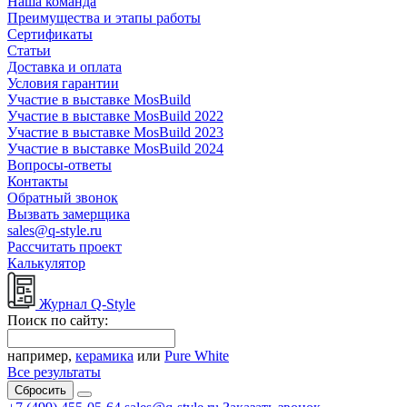
Наша команда
Преимущества и этапы работы
Сертификаты
Статьи
Доставка и оплата
Условия гарантии
Участие в выставке MosBuild
Участие в выставке MosBuild 2022
Участие в выставке MosBuild 2023
Участие в выставке MosBuild 2024
Вопросы-ответы
Контакты
Обратный звонок
Вызвать замерщика
sales@q-style.ru
Рассчитать проект
Калькулятор
Журнал Q-Style
Поиск по сайту:
например,
керамика
или
Pure White
Все результаты
Сбросить