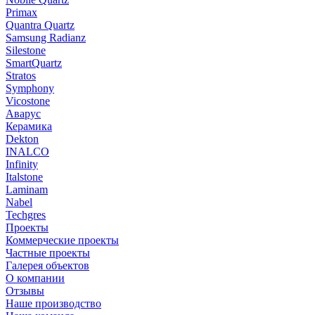
Primax
Quantra Quartz
Samsung Radianz
Silestone
SmartQuartz
Stratos
Symphony
Vicostone
Аварус
Керамика
Dekton
INALCO
Infinity
Italstone
Laminam
Nabel
Techgres
Проекты
Коммерческие проекты
Частные проекты
Галерея объектов
О компании
Отзывы
Наше производство