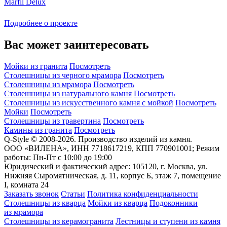
Marfil Delux
Подробнее о проекте
Вас может заинтересовать
Мойки из гранита
Посмотреть
Столешницы из черного мрамора
Посмотреть
Столешницы из мрамора
Посмотреть
Столешницы из натурального камня
Посмотреть
Столешницы из искусственного камня с мойкой
Посмотреть
Мойки
Посмотреть
Столешницы из травертина
Посмотреть
Камины из гранита
Посмотреть
Q-Style © 2008-2026. Производство изделий из камня.
ООО «ВИЛЕНА», ИНН 7718617219, КПП 770901001; Режим
работы: Пн-Пт с 10:00 до 19:00
Юридический и фактический адрес: 105120, г. Москва, ул.
Нижняя Сыромятническая, д. 11, корпус Б, этаж 7, помещение
I, комната 24
Заказать звонок
Статьи
Политика конфиденциальности
Столешницы из кварца
Мойки из кварца
Подоконники
из мрамора
Столешницы из керамогранита
Лестницы и ступени из камня