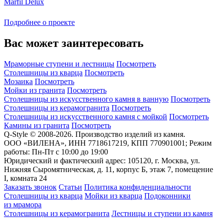
Marfil Delux
Подробнее о проекте
Вас может заинтересовать
Мраморные ступени и лестницы
Посмотреть
Столешницы из кварца
Посмотреть
Мозаика
Посмотреть
Мойки из гранита
Посмотреть
Столешницы из искусственного камня в ванную
Посмотреть
Столешницы из керамогранита
Посмотреть
Столешницы из искусственного камня с мойкой
Посмотреть
Камины из гранита
Посмотреть
Q-Style © 2008-2026. Производство изделий из камня.
ООО «ВИЛЕНА», ИНН 7718617219, КПП 770901001; Режим
работы: Пн-Пт с 10:00 до 19:00
Юридический и фактический адрес: 105120, г. Москва, ул.
Нижняя Сыромятническая, д. 11, корпус Б, этаж 7, помещение
I, комната 24
Заказать звонок
Статьи
Политика конфиденциальности
Столешницы из кварца
Мойки из кварца
Подоконники
из мрамора
Столешницы из керамогранита
Лестницы и ступени из камня