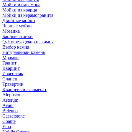
Мойки из мрамора
Мойки из кварца
Мойки из керамогранита
Двойные мойки
Черные мойки
Мозаика
Барные стойки
Q-Home - Декор из камня
Выбор камня
Натуральный камень
Мрамор
Гранит
Кварцит
Известняк
Сланец
Травертин
Кварцевый агломерат
Alephstone
Asterum
Avant
Belenco
Caesarstone
Coante
Etna
Noblle Quartz