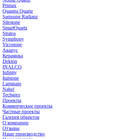
Primax
Quantra Quartz
Samsung Radianz
Silestone
SmartQuartz
Stratos
Symphony
Vicostone
Аварус
Керамика
Dekton
INALCO
Infinity
Italstone
Laminam
Nabel
Techgres
Проекты
Коммерческие проекты
Частные проекты
Галерея объектов
О компании
Отзывы
Наше производство