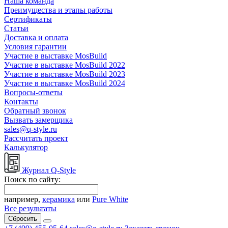
Наша команда
Преимущества и этапы работы
Сертификаты
Статьи
Доставка и оплата
Условия гарантии
Участие в выставке MosBuild
Участие в выставке MosBuild 2022
Участие в выставке MosBuild 2023
Участие в выставке MosBuild 2024
Вопросы-ответы
Контакты
Обратный звонок
Вызвать замерщика
sales@q-style.ru
Рассчитать проект
Калькулятор
Журнал Q-Style
Поиск по сайту:
например,
керамика
или
Pure White
Все результаты
Сбросить