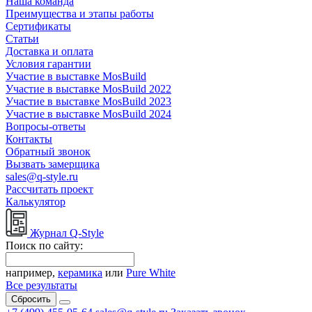
Наша команда
Преимущества и этапы работы
Сертификаты
Статьи
Доставка и оплата
Условия гарантии
Участие в выставке MosBuild
Участие в выставке MosBuild 2022
Участие в выставке MosBuild 2023
Участие в выставке MosBuild 2024
Вопросы-ответы
Контакты
Обратный звонок
Вызвать замерщика
sales@q-style.ru
Рассчитать проект
Калькулятор
Журнал Q-Style
Поиск по сайту:
например,
керамика
или
Pure White
Все результаты
Сбросить