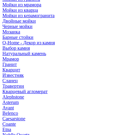
Мойки из мрамора
Мойки из кварца
Мойки из керамогранита
Двойные мойки
Черные мойки
Мозаика
Барные стойки
Q-Home - Декор из камня
Выбор камня
Натуральный камень
Мрамор
Гранит
Кварцит
Известняк
Сланец
Травертин
Кварцевый агломерат
Alephstone
Asterum
Avant
Belenco
Caesarstone
Coante
Etna
Noblle Quartz