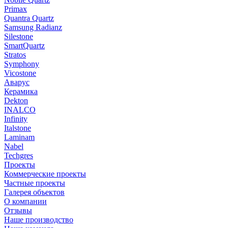
Primax
Quantra Quartz
Samsung Radianz
Silestone
SmartQuartz
Stratos
Symphony
Vicostone
Аварус
Керамика
Dekton
INALCO
Infinity
Italstone
Laminam
Nabel
Techgres
Проекты
Коммерческие проекты
Частные проекты
Галерея объектов
О компании
Отзывы
Наше производство