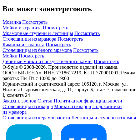
Вас может заинтересовать
Мозаика
Посмотреть
Мойки из гранита
Посмотреть
Мраморные ступени и лестницы
Посмотреть
Столешницы из мрамора
Посмотреть
Камины из гранита
Посмотреть
Столешницы из белого мрамора
Посмотреть
Мойки
Посмотреть
Двойные мойки из искусственного камня
Посмотреть
Q-Style © 2008-2026. Производство изделий из камня.
ООО «ВИЛЕНА», ИНН 7718617219, КПП 770901001; Режим
работы: Пн-Пт с 10:00 до 19:00
Юридический и фактический адрес: 105120, г. Москва, ул.
Нижняя Сыромятническая, д. 11, корпус Б, этаж 7, помещение
I, комната 24
Заказать звонок
Статьи
Политика конфиденциальности
Столешницы из кварца
Мойки из кварца
Подоконники
из мрамора
Столешницы из керамогранита
Лестницы и ступени из камня