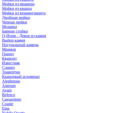
Мойки из мрамора
Мойки из кварца
Мойки из керамогранита
Двойные мойки
Черные мойки
Мозаика
Барные стойки
Q-Home - Декор из камня
Выбор камня
Натуральный камень
Мрамор
Гранит
Кварцит
Известняк
Сланец
Травертин
Кварцевый агломерат
Alephstone
Asterum
Avant
Belenco
Caesarstone
Coante
Etna
Noblle Quartz