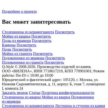
Подробнее о проекте
Вас может заинтересовать
Столешницы из керамогранита
Посмотреть
Мойки из кварца
Посмотреть
Полы из мрамора
Посмотреть
Камины
Посмотреть
Полы
Посмотреть
Мойки из гранита
Посмотреть
Подоконники из мрамора
Посмотреть
Подоконники из гранита
Посмотреть
Q-Style © 2008-2026. Производство изделий из камня.
ООО «ВИЛЕНА», ИНН 7718617219, КПП 770901001; Режим
работы: Пн-Пт с 10:00 до 19:00
Юридический и фактический адрес: 105120, г. Москва, ул.
Нижняя Сыромятническая, д. 11, корпус Б, этаж 7, помещение
I, комната 24
Заказать звонок
Статьи
Политика конфиденциальности
Столешницы из кварца
Мойки из кварца
Подоконники
из мрамора
Столешницы из керамогранита
Лестницы и ступени из камня