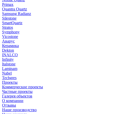
Primax
Quantra Quartz
Samsung Radianz
Silestone
SmartQuartz
Stratos
Symphony
Vicostone
Аварус
Керамика
Dekton
INALCO
Infinity
Italstone
Laminam
Nabel
Techgres
Проекты
Коммерческие проекты
Частные проекты
Галерея объектов
О компании
Отзывы
Наше производство