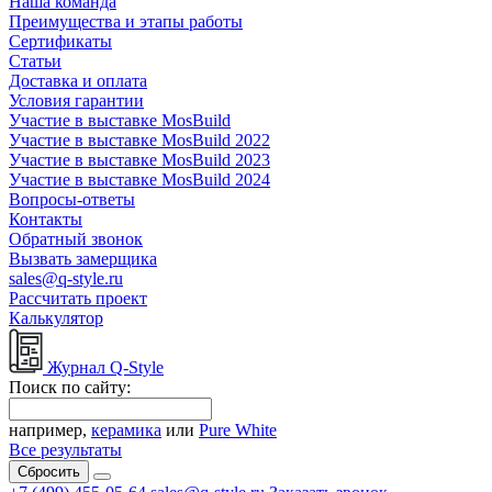
Наша команда
Преимущества и этапы работы
Сертификаты
Статьи
Доставка и оплата
Условия гарантии
Участие в выставке MosBuild
Участие в выставке MosBuild 2022
Участие в выставке MosBuild 2023
Участие в выставке MosBuild 2024
Вопросы-ответы
Контакты
Обратный звонок
Вызвать замерщика
sales@q-style.ru
Рассчитать проект
Калькулятор
Журнал Q-Style
Поиск по сайту:
например,
керамика
или
Pure White
Все результаты
Сбросить