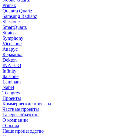
Primax
Quantra Quartz
Samsung Radianz
Silestone
SmartQuartz
Stratos
Symphony
Vicostone
Аварус
Керамика
Dekton
INALCO
Infinity
Italstone
Laminam
Nabel
Techgres
Проекты
Коммерческие проекты
Частные проекты
Галерея объектов
О компании
Отзывы
Наше производство