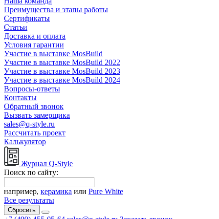
Наша команда
Преимущества и этапы работы
Сертификаты
Статьи
Доставка и оплата
Условия гарантии
Участие в выставке MosBuild
Участие в выставке MosBuild 2022
Участие в выставке MosBuild 2023
Участие в выставке MosBuild 2024
Вопросы-ответы
Контакты
Обратный звонок
Вызвать замерщика
sales@q-style.ru
Рассчитать проект
Калькулятор
Журнал Q-Style
Поиск по сайту:
например,
керамика
или
Pure White
Все результаты
Сбросить