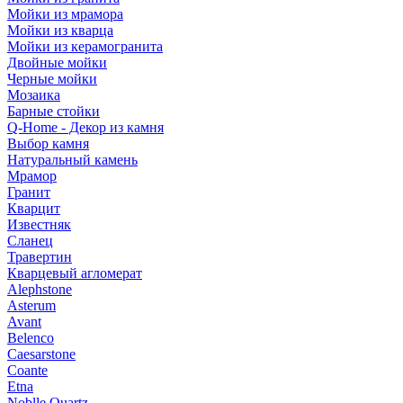
Мойки из мрамора
Мойки из кварца
Мойки из керамогранита
Двойные мойки
Черные мойки
Мозаика
Барные стойки
Q-Home - Декор из камня
Выбор камня
Натуральный камень
Мрамор
Гранит
Кварцит
Известняк
Сланец
Травертин
Кварцевый агломерат
Alephstone
Asterum
Avant
Belenco
Caesarstone
Coante
Etna
Noblle Quartz