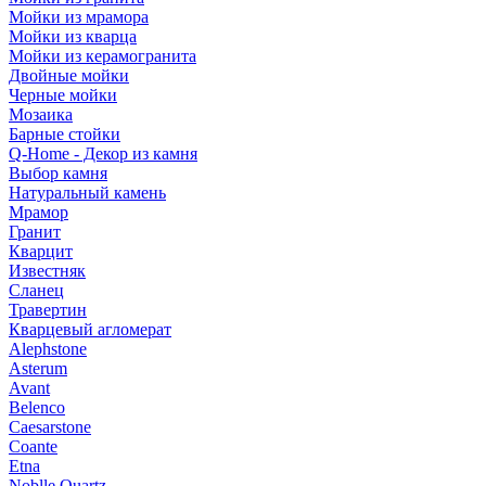
Мойки из мрамора
Мойки из кварца
Мойки из керамогранита
Двойные мойки
Черные мойки
Мозаика
Барные стойки
Q-Home - Декор из камня
Выбор камня
Натуральный камень
Мрамор
Гранит
Кварцит
Известняк
Сланец
Травертин
Кварцевый агломерат
Alephstone
Asterum
Avant
Belenco
Caesarstone
Coante
Etna
Noblle Quartz