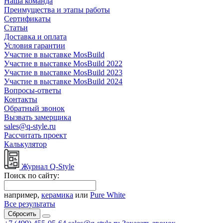
Наша команда
Преимущества и этапы работы
Сертификаты
Статьи
Доставка и оплата
Условия гарантии
Участие в выставке MosBuild
Участие в выставке MosBuild 2022
Участие в выставке MosBuild 2023
Участие в выставке MosBuild 2024
Вопросы-ответы
Контакты
Обратный звонок
Вызвать замерщика
sales@q-style.ru
Рассчитать проект
Калькулятор
Журнал Q-Style
Поиск по сайту:
например,
керамика
или
Pure White
Все результаты
Сбросить