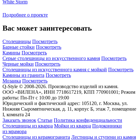
White Storm
Подробнее о проекте
Вас может заинтересовать
Столешницы
Посмотреть
Барные стойки
Посмотреть
Камины
Посмотреть
Серые столешницы из искусственного камня
Посмотреть
Черные мойки
Посмотреть
Столешницы из искусственного камня с мойкой
Посмотреть
Камины из гранита
Посмотреть
Мозаика
Посмотреть
Q-Style © 2008-2026. Производство изделий из камня.
ООО «ВИЛЕНА», ИНН 7718617219, КПП 770901001; Режим
работы: Пн-Пт с 10:00 до 19:00
Юридический и фактический адрес: 105120, г. Москва, ул.
Нижняя Сыромятническая, д. 11, корпус Б, этаж 7, помещение
I, комната 24
Заказать звонок
Статьи
Политика конфиденциальности
Столешницы из кварца
Мойки из кварца
Подоконники
из мрамора
Столешницы из керамогранита
Лестницы и ступени из камня