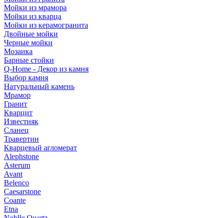
Мойки из мрамора
Мойки из кварца
Мойки из керамогранита
Двойные мойки
Черные мойки
Мозаика
Барные стойки
Q-Home - Декор из камня
Выбор камня
Натуральный камень
Мрамор
Гранит
Кварцит
Известняк
Сланец
Травертин
Кварцевый агломерат
Alephstone
Asterum
Avant
Belenco
Caesarstone
Coante
Etna
Noblle Quartz