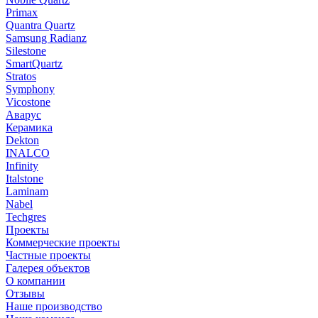
Primax
Quantra Quartz
Samsung Radianz
Silestone
SmartQuartz
Stratos
Symphony
Vicostone
Аварус
Керамика
Dekton
INALCO
Infinity
Italstone
Laminam
Nabel
Techgres
Проекты
Коммерческие проекты
Частные проекты
Галерея объектов
О компании
Отзывы
Наше производство