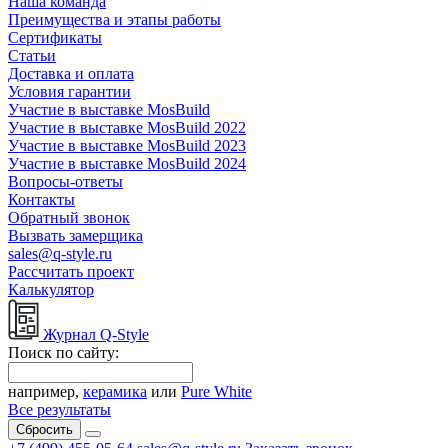
Наша команда
Преимущества и этапы работы
Сертификаты
Статьи
Доставка и оплата
Условия гарантии
Участие в выставке MosBuild
Участие в выставке MosBuild 2022
Участие в выставке MosBuild 2023
Участие в выставке MosBuild 2024
Вопросы-ответы
Контакты
Обратный звонок
Вызвать замерщика
sales@q-style.ru
Рассчитать проект
Калькулятор
Журнал Q-Style
Поиск по сайту:
например,
керамика
или
Pure White
Все результаты
Сбросить