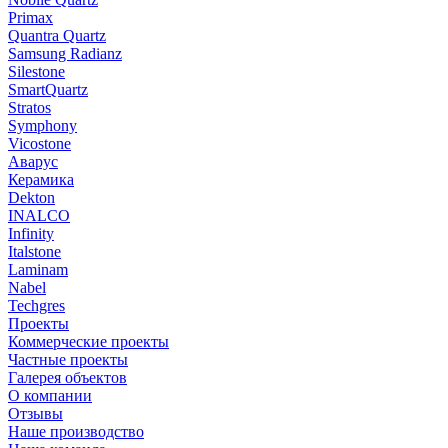
Primax
Quantra Quartz
Samsung Radianz
Silestone
SmartQuartz
Stratos
Symphony
Vicostone
Аварус
Керамика
Dekton
INALCO
Infinity
Italstone
Laminam
Nabel
Techgres
Проекты
Коммерческие проекты
Частные проекты
Галерея объектов
О компании
Отзывы
Наше производство