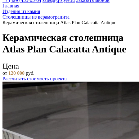
+7 (499) 455-05-64
sales@q-style.ru
Заказать звонок
Главная
Изделия из камня
Столешницы из керамогранита
Керамическая столешница Atlas Plan Calacatta Antique
Керамическая столешница
Atlas Plan Calacatta Antique
Цена
от
120 000
руб.
Рассчитать стоимость проекта