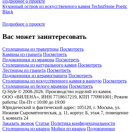
Подробнее о проекте
Кухонный остров из искусственного камня TechniStone Poetic
Black
Подробнее о проекте
Вас может заинтересовать
Столешницы из травертина
Посмотреть
Камины из гранита
Посмотреть
Подоконники из мрамора
Посмотреть
Столешницы из натурального камня
Посмотреть
Лестницы из гранита
Посмотреть
Подоконники из керамогранита
Посмотреть
Столешницы из искусственного камня в ванную
Посмотреть
Столешницы из белого мрамора
Посмотреть
Q-Style © 2008-2026. Производство изделий из камня.
ООО «ВИЛЕНА», ИНН 7718617219, КПП 770901001; Режим
работы: Пн-Пт с 10:00 до 19:00
Юридический и фактический адрес: 105120, г. Москва, ул.
Нижняя Сыромятническая, д. 11, корпус Б, этаж 7, помещение
I, комната 24
Заказать звонок
Статьи
Политика конфиденциальности
Столешницы из кварца
Мойки из кварца
Подоконники