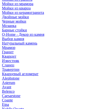
Мойки из мрамора
Мойки из кварца
Мойки из керамогранита
Двойные мойки
Черные мойки
Мозаика
Барные стойки
Q-Home - Декор из камня
Выбор камня
Натуральный камень
Мрамор
Гранит
Кварцит
Известняк
Сланец
Травертин
Кварцевый агломерат
Alephstone
Asterum
Avant
Belenco
Caesarstone
Coante
Etna
Noblle Quartz