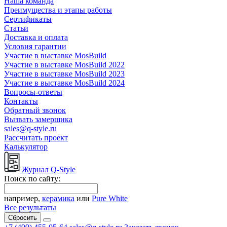
Наша команда
Преимущества и этапы работы
Сертификаты
Статьи
Доставка и оплата
Условия гарантии
Участие в выставке MosBuild
Участие в выставке MosBuild 2022
Участие в выставке MosBuild 2023
Участие в выставке MosBuild 2024
Вопросы-ответы
Контакты
Обратный звонок
Вызвать замерщика
sales@q-style.ru
Рассчитать проект
Калькулятор
Журнал Q-Style
Поиск по сайту:
например,
керамика
или
Pure White
Все результаты
Сбросить