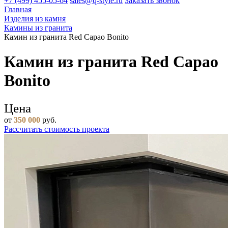
+7 (499) 455-05-64
sales@q-style.ru
Заказать звонок
Главная
Изделия из камня
Камины из гранита
Камин из гранита Red Capao Bonito
Камин из гранита Red Capao
Bonito
Цена
от
350 000
руб.
Рассчитать стоимость проекта