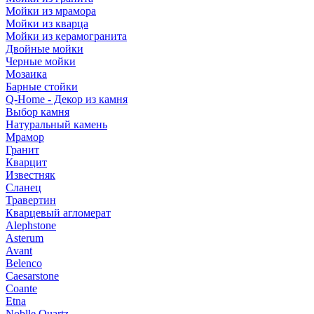
Мойки из мрамора
Мойки из кварца
Мойки из керамогранита
Двойные мойки
Черные мойки
Мозаика
Барные стойки
Q-Home - Декор из камня
Выбор камня
Натуральный камень
Мрамор
Гранит
Кварцит
Известняк
Сланец
Травертин
Кварцевый агломерат
Alephstone
Asterum
Avant
Belenco
Caesarstone
Coante
Etna
Noblle Quartz