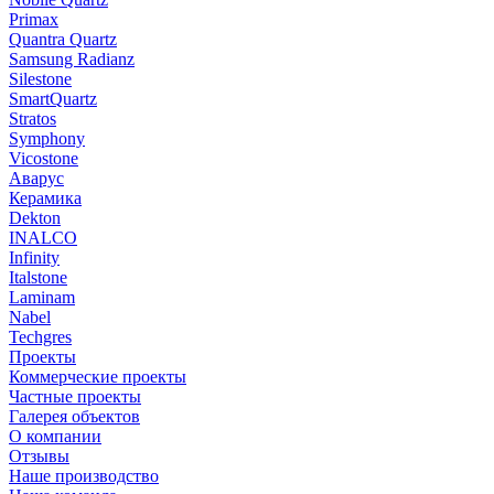
Primax
Quantra Quartz
Samsung Radianz
Silestone
SmartQuartz
Stratos
Symphony
Vicostone
Аварус
Керамика
Dekton
INALCO
Infinity
Italstone
Laminam
Nabel
Techgres
Проекты
Коммерческие проекты
Частные проекты
Галерея объектов
О компании
Отзывы
Наше производство