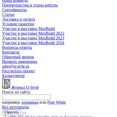
Наша команда
Преимущества и этапы работы
Сертификаты
Статьи
Доставка и оплата
Условия гарантии
Участие в выставке MosBuild
Участие в выставке MosBuild 2022
Участие в выставке MosBuild 2023
Участие в выставке MosBuild 2024
Вопросы-ответы
Контакты
Обратный звонок
Вызвать замерщика
sales@q-style.ru
Рассчитать проект
Калькулятор
Журнал Q-Style
Поиск по сайту:
например,
керамика
или
Pure White
Все результаты
Сбросить