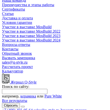
Наша команда
Преимущества и этапы работы
Сертификаты
Статьи
Доставка и оплата
Условия гарантии
Участие в выставке MosBuild
Участие в выставке MosBuild 2022
Участие в выставке MosBuild 2023
Участие в выставке MosBuild 2024
Вопросы-ответы
Контакты
Обратный звонок
Вызвать замерщика
sales@q-style.ru
Рассчитать проект
Калькулятор
Журнал Q-Style
Поиск по сайту:
например,
керамика
или
Pure White
Все результаты
Сбросить