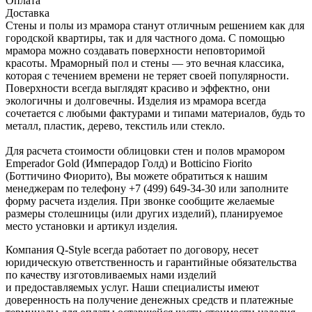
Оплата
Доставка
Стены и полы из мрамора станут отличным решением как для
городской квартиры, так и для частного дома. С помощью
мрамора можно создавать поверхности неповторимой
красоты. Мраморный пол и стены — это вечная классика,
которая с течением времени не теряет своей популярности.
Поверхности всегда выглядят красиво и эффектно, они
экологичны и долговечны. Изделия из мрамора всегда
сочетается с любыми фактурами и типами материалов, будь то
металл, пластик, дерево, текстиль или стекло.
Для расчета стоимости облицовки стен и полов мрамором
Emperador Gold (Имперадор Голд) и Botticino Fiorito
(Боттичино Фиорито), Вы можете обратиться к нашим
менеджерам по телефону +7 (499) 649-34-30 или заполните
форму расчета изделия. При звонке сообщите желаемые
размеры столешницы (или других изделий), планируемое
место установки и артикул изделия.
Компания Q-Style всегда работает по договору, несет
юридическую ответственность и гарантийные обязательства
по качеству изготовливаемых нами изделий
и предоставляемых услуг. Наши специалисты имеют
доверенность на получение денежных средств и платежные