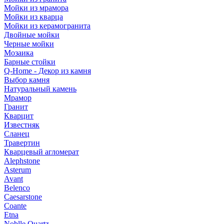
Мойки из мрамора
Мойки из кварца
Мойки из керамогранита
Двойные мойки
Черные мойки
Мозаика
Барные стойки
Q-Home - Декор из камня
Выбор камня
Натуральный камень
Мрамор
Гранит
Кварцит
Известняк
Сланец
Травертин
Кварцевый агломерат
Alephstone
Asterum
Avant
Belenco
Caesarstone
Coante
Etna
Noblle Quartz