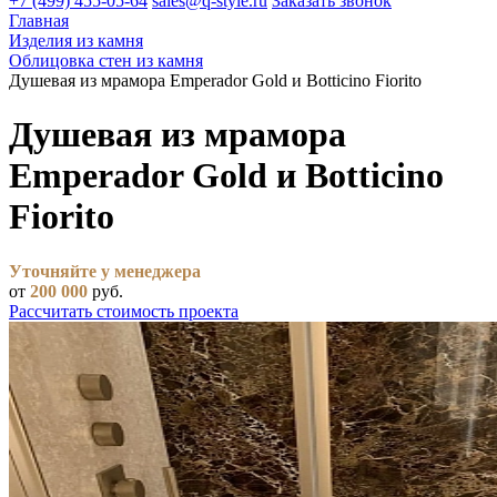
+7 (499) 455-05-64
sales@q-style.ru
Заказать звонок
Главная
Изделия из камня
Облицовка стен из камня
Душевая из мрамора Emperador Gold и Botticino Fiorito
Душевая из мрамора
Emperador Gold и Botticino
Fiorito
Уточняйте у менеджера
от
200 000
руб.
Рассчитать стоимость проекта