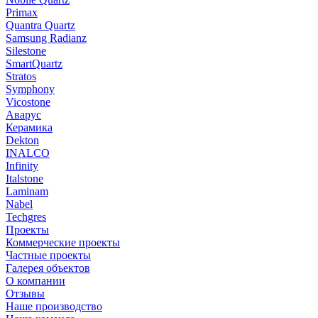
Primax
Quantra Quartz
Samsung Radianz
Silestone
SmartQuartz
Stratos
Symphony
Vicostone
Аварус
Керамика
Dekton
INALCO
Infinity
Italstone
Laminam
Nabel
Techgres
Проекты
Коммерческие проекты
Частные проекты
Галерея объектов
О компании
Отзывы
Наше производство