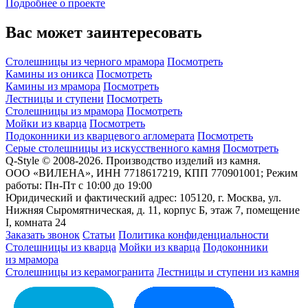
Подробнее о проекте
Вас может заинтересовать
Столешницы из черного мрамора
Посмотреть
Камины из оникса
Посмотреть
Камины из мрамора
Посмотреть
Лестницы и ступени
Посмотреть
Столешницы из мрамора
Посмотреть
Мойки из кварца
Посмотреть
Подоконники из кварцевого агломерата
Посмотреть
Серые столешницы из искусственного камня
Посмотреть
Q-Style © 2008-2026. Производство изделий из камня.
ООО «ВИЛЕНА», ИНН 7718617219, КПП 770901001; Режим
работы: Пн-Пт с 10:00 до 19:00
Юридический и фактический адрес: 105120, г. Москва, ул.
Нижняя Сыромятническая, д. 11, корпус Б, этаж 7, помещение
I, комната 24
Заказать звонок
Статьи
Политика конфиденциальности
Столешницы из кварца
Мойки из кварца
Подоконники
из мрамора
Столешницы из керамогранита
Лестницы и ступени из камня