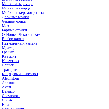
Мойки из мрамора
Мойки из кварца
Мойки из керамогранита
Двойные мойки
Черные мойки
Мозаика
Барные стойки
Q-Home - Декор из камня
Выбор камня
Натуральный камень
Мрамор
Гранит
Кварцит
Известняк
Сланец
Травертин
Кварцевый агломерат
Alephstone
Asterum
Avant
Belenco
Caesarstone
Coante
Etna
Noblle Quartz