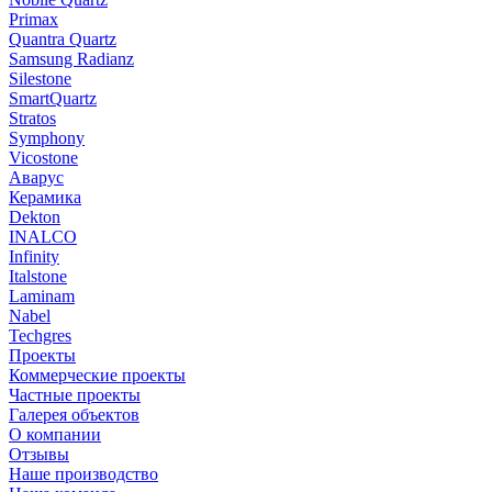
Primax
Quantra Quartz
Samsung Radianz
Silestone
SmartQuartz
Stratos
Symphony
Vicostone
Аварус
Керамика
Dekton
INALCO
Infinity
Italstone
Laminam
Nabel
Techgres
Проекты
Коммерческие проекты
Частные проекты
Галерея объектов
О компании
Отзывы
Наше производство