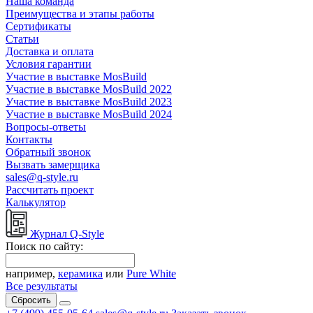
Наша команда
Преимущества и этапы работы
Сертификаты
Статьи
Доставка и оплата
Условия гарантии
Участие в выставке MosBuild
Участие в выставке MosBuild 2022
Участие в выставке MosBuild 2023
Участие в выставке MosBuild 2024
Вопросы-ответы
Контакты
Обратный звонок
Вызвать замерщика
sales@q-style.ru
Рассчитать проект
Калькулятор
Журнал Q-Style
Поиск по сайту:
например,
керамика
или
Pure White
Все результаты
Сбросить