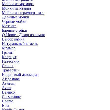
Мойки из мрамора
Мойки из кварца
Мойки из керамогранита
Двойные мойки
Черные мойки
Мозаика
Барные стойки
Q-Home - Декор из камня
Выбор камня
Натуральный камень
Мрамор
Гранит
Кварцит
Известняк
Сланец
Травертин
Кварцевый агломерат
Alephstone
Asterum
Avant
Belenco
Caesarstone
Coante
Etna
Noblle Quartz