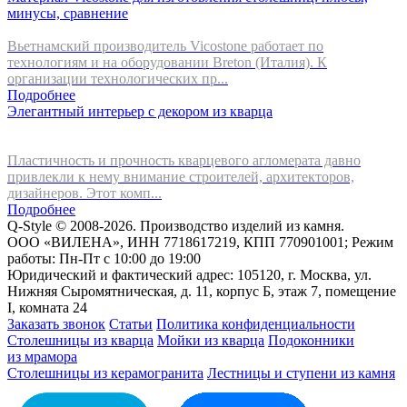
минусы, сравнение
Вьетнамский производитель Vicostone работает по
технологиям и на оборудовании Breton (Италия). К
организации технологических пр...
Подробнее
Элегантный интерьер с декором из кварца
Пластичность и прочность кварцевого агломерата давно
привлекли к нему внимание строителей, архитекторов,
дизайнеров. Этот комп...
Подробнее
Q-Style © 2008-2026. Производство изделий из камня.
ООО «ВИЛЕНА», ИНН 7718617219, КПП 770901001; Режим
работы: Пн-Пт с 10:00 до 19:00
Юридический и фактический адрес: 105120, г. Москва, ул.
Нижняя Сыромятническая, д. 11, корпус Б, этаж 7, помещение
I, комната 24
Заказать звонок
Статьи
Политика конфиденциальности
Столешницы из кварца
Мойки из кварца
Подоконники
из мрамора
Столешницы из керамогранита
Лестницы и ступени из камня