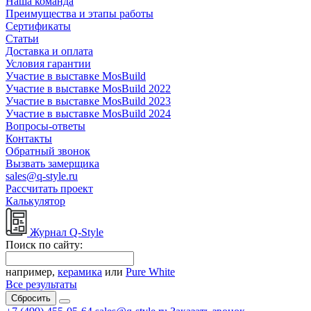
Наша команда
Преимущества и этапы работы
Сертификаты
Статьи
Доставка и оплата
Условия гарантии
Участие в выставке MosBuild
Участие в выставке MosBuild 2022
Участие в выставке MosBuild 2023
Участие в выставке MosBuild 2024
Вопросы-ответы
Контакты
Обратный звонок
Вызвать замерщика
sales@q-style.ru
Рассчитать проект
Калькулятор
Журнал Q-Style
Поиск по сайту:
например,
керамика
или
Pure White
Все результаты
Сбросить