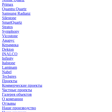
Primax
Quantra Quartz
Samsung Radianz
Silestone
SmartQuartz
Stratos
Symphony
Vicostone
Аварус
Керамика
Dekton
INALCO
Infinity
Italstone
Laminam
Nabel
Techgres
Проекты
Коммерческие проекты
Частные проекты
Галерея объектов
О компании
Отзывы
Наше производство