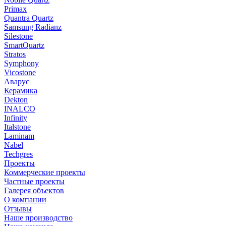
Primax
Quantra Quartz
Samsung Radianz
Silestone
SmartQuartz
Stratos
Symphony
Vicostone
Аварус
Керамика
Dekton
INALCO
Infinity
Italstone
Laminam
Nabel
Techgres
Проекты
Коммерческие проекты
Частные проекты
Галерея объектов
О компании
Отзывы
Наше производство