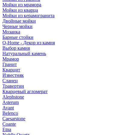
Мойки из мрамора
Мойки из кварца
Мойки из керамогранита
Двойные мойки
Черные мойки
Мозаика
Барные стойки
Q-Home - Декор из камня
Выбор камня
Натуральный камень
Мрамор
Гранит
Кварцит
Известняк
Сланец
Травертин
Кварцевый агломерат
Alephstone
Asterum
Avant
Belenco
Caesarstone
Coante
Etna
Noblle Quartz