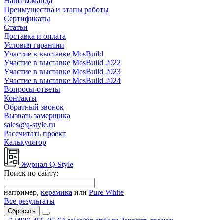
Наша команда
Преимущества и этапы работы
Сертификаты
Статьи
Доставка и оплата
Условия гарантии
Участие в выставке MosBuild
Участие в выставке MosBuild 2022
Участие в выставке MosBuild 2023
Участие в выставке MosBuild 2024
Вопросы-ответы
Контакты
Обратный звонок
Вызвать замерщика
sales@q-style.ru
Рассчитать проект
Калькулятор
Журнал Q-Style
Поиск по сайту:
например,
керамика
или
Pure White
Все результаты
Сбросить