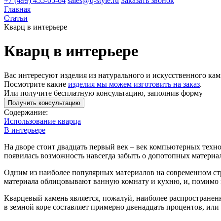
+7 (499) 455-05-64
sales@q-style.ru
Заказать звонок
Главная
Статьи
Кварц в интерьере
Кварц в интерьере
Вас интересуют изделия из натурального и искусственного кам
Посмотрите какие
изделия мы можем изготовить на заказ
.
Или получите бесплатную консультацию, заполнив форму
Получить консультацию
Содержание:
Использование кварца
В интерьере
На дворе стоит двадцать первый век – век компьютерных техн
появилась возможность навсегда забыть о допотопных материал
Одним из наиболее популярных материалов на современном ст
материала облицовывают ванную комнату и кухню, и, помимо 
Кварцевый камень является, пожалуй, наиболее распространен
в земной коре составляет примерно двенадцать процентов, или 