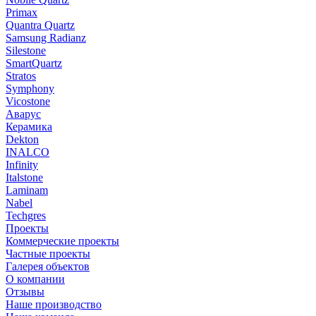
Primax
Quantra Quartz
Samsung Radianz
Silestone
SmartQuartz
Stratos
Symphony
Vicostone
Аварус
Керамика
Dekton
INALCO
Infinity
Italstone
Laminam
Nabel
Techgres
Проекты
Коммерческие проекты
Частные проекты
Галерея объектов
О компании
Отзывы
Наше производство