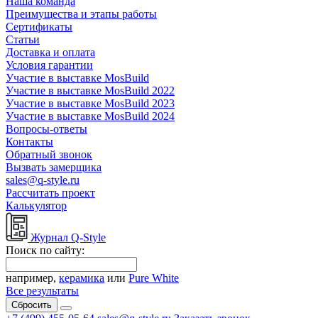
Наша команда
Преимущества и этапы работы
Сертификаты
Статьи
Доставка и оплата
Условия гарантии
Участие в выставке MosBuild
Участие в выставке MosBuild 2022
Участие в выставке MosBuild 2023
Участие в выставке MosBuild 2024
Вопросы-ответы
Контакты
Обратный звонок
Вызвать замерщика
sales@q-style.ru
Рассчитать проект
Калькулятор
Журнал Q-Style
Поиск по сайту:
например,
керамика
или
Pure White
Все результаты
Сбросить