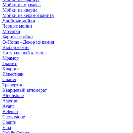
Мойки из мрамора
Мойки из кварца
Мойки из керамогранита
Двойные мойки
Черные мойки
Мозаика
Барные стойки
Q-Home - Декор из камня
Выбор камня
Натуральный камень
Мрамор
Гранит
Кварцит
Известняк
Сланец
Травертин
Кварцевый агломерат
Alephstone
Asterum
Avant
Belenco
Caesarstone
Coante
Etna
Noblle Quartz