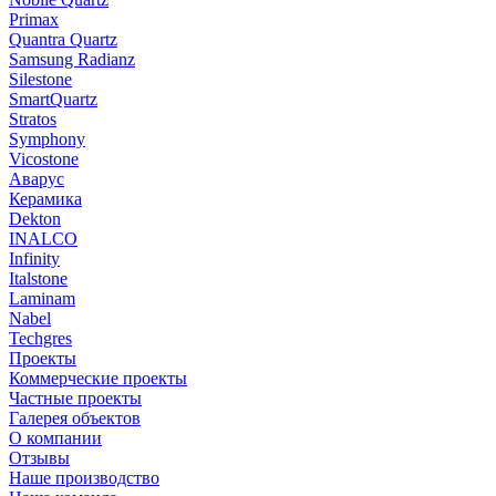
Primax
Quantra Quartz
Samsung Radianz
Silestone
SmartQuartz
Stratos
Symphony
Vicostone
Аварус
Керамика
Dekton
INALCO
Infinity
Italstone
Laminam
Nabel
Techgres
Проекты
Коммерческие проекты
Частные проекты
Галерея объектов
О компании
Отзывы
Наше производство