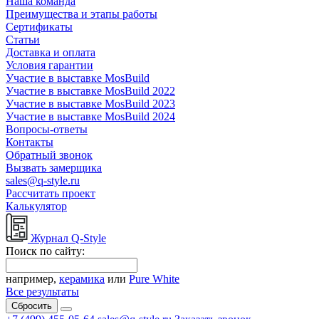
Наша команда
Преимущества и этапы работы
Сертификаты
Статьи
Доставка и оплата
Условия гарантии
Участие в выставке MosBuild
Участие в выставке MosBuild 2022
Участие в выставке MosBuild 2023
Участие в выставке MosBuild 2024
Вопросы-ответы
Контакты
Обратный звонок
Вызвать замерщика
sales@q-style.ru
Рассчитать проект
Калькулятор
Журнал Q-Style
Поиск по сайту:
например,
керамика
или
Pure White
Все результаты
Сбросить