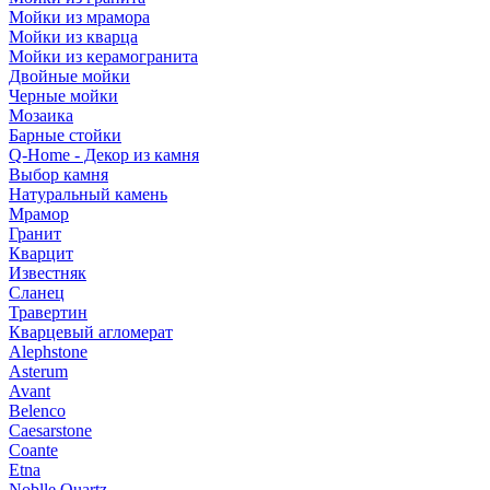
Мойки из мрамора
Мойки из кварца
Мойки из керамогранита
Двойные мойки
Черные мойки
Мозаика
Барные стойки
Q-Home - Декор из камня
Выбор камня
Натуральный камень
Мрамор
Гранит
Кварцит
Известняк
Сланец
Травертин
Кварцевый агломерат
Alephstone
Asterum
Avant
Belenco
Caesarstone
Coante
Etna
Noblle Quartz