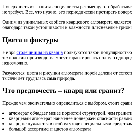
Поверхность из гранита специалисты рекомендуют обрабатыват
не требует. Все, что нужно, это периодически протирать повер
Одним из уникальных свойств кварцевого агломерата является 
благодаря такой устойчивости к влажности плесневелые грибки
Цвета и фактуры
Не зря
столешницы из кварца
пользуются такой популярностью.
технологии производства могут гарантировать полную однородн
невозможно.
Разумеется, цвета и рисунки агломерата порой далеки от ест
тысячи лет трудилась сама природа.
Что предпочесть – кварц или гранит?
Прежде чем окончательно определиться с выбором, стоит сравн
агломерат обладает менее пористой структурой, чем грани
кварцевый агломерат наименее подвержен опасности размн
кварц не нуждается в особом уходе специальными средства
большой ассортимент цветов агломерата