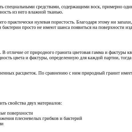
ь специальными средствами, содержащими воск, примерно один р
хность из него влажной тканью.
его практически нулевая пористость. Благодаря этому ни запахи
 бактерии просто не имеют шанса появиться на поверхности изд
 В отличие от природного гранита цветовая гамма и фактуры к
ость цвета и фактуры, определенную для каждой партии, тогда 
ественных расцветок. По сравнению с ним природный гранит име
ить свойства двух материалов:
тные поверхности
ожения плесневелых грибков и бактерий
ми