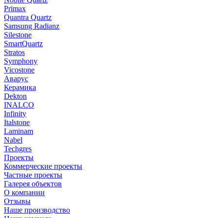
Primax
Quantra Quartz
Samsung Radianz
Silestone
SmartQuartz
Stratos
Symphony
Vicostone
Аварус
Керамика
Dekton
INALCO
Infinity
Italstone
Laminam
Nabel
Techgres
Проекты
Коммерческие проекты
Частные проекты
Галерея объектов
О компании
Отзывы
Наше производство