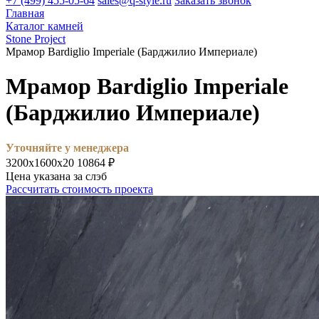
+7 (499) 455-05-64
sales@q-style.ru
Заказать звонок
Главная
Каталог камней
Stone Project
Мрамор Bardiglio Imperiale (Барджилио Империале)
Мрамор Bardiglio Imperiale
(Барджилио Империале)
Уточняйте у менеджера
3200х1600х20
10864 ₽
Цена указана за слэб
Рассчитать стоимость проекта