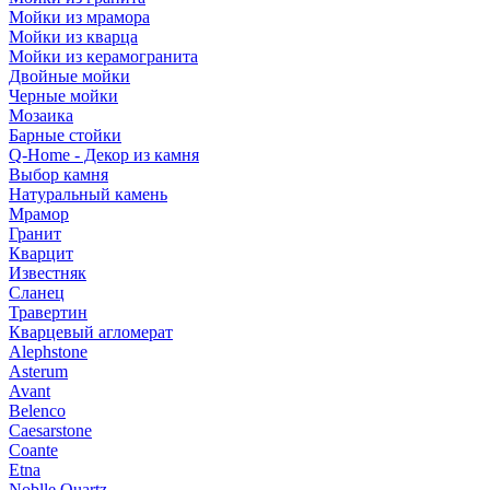
Мойки из мрамора
Мойки из кварца
Мойки из керамогранита
Двойные мойки
Черные мойки
Мозаика
Барные стойки
Q-Home - Декор из камня
Выбор камня
Натуральный камень
Мрамор
Гранит
Кварцит
Известняк
Сланец
Травертин
Кварцевый агломерат
Alephstone
Asterum
Avant
Belenco
Caesarstone
Coante
Etna
Noblle Quartz