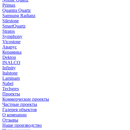
Primax
Quantra Quartz
Samsung Radianz
Silestone
SmartQuartz
Stratos
Symphony
Vicostone
Аварус
Керамика
Dekton
INALCO
Infinity
Italstone
Laminam
Nabel
Techgres
Проекты
Коммерческие проекты
Частные проекты
Галерея объектов
О компании
Отзывы
Наше производство