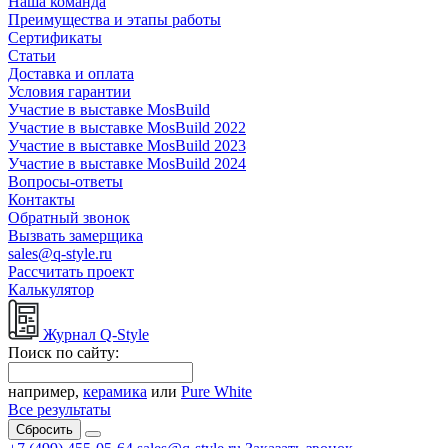
Наша команда
Преимущества и этапы работы
Сертификаты
Статьи
Доставка и оплата
Условия гарантии
Участие в выставке MosBuild
Участие в выставке MosBuild 2022
Участие в выставке MosBuild 2023
Участие в выставке MosBuild 2024
Вопросы-ответы
Контакты
Обратный звонок
Вызвать замерщика
sales@q-style.ru
Рассчитать проект
Калькулятор
Журнал Q-Style
Поиск по сайту:
например,
керамика
или
Pure White
Все результаты
Сбросить