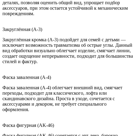
деталях, позволяя оценить общий вид, упрощает подбор
аксессуаров, при этом остается устойчивой к механическим
повреждениям.
Закруглённая (A-3)
Закруглённая кромка (A-3) подойдет для семей с детьми —
исключает возможность травматизма об острые углы. Данный
вид обработки визуально облегчает изделие, смягчает линии,
создает ощущение непрерывности, подходит для большинства
стилей и фактур.
Фаска заваленная (A-4)
Фаска заваленная (A-4) облегчает внешний вид, смягчает
переходы, подходит для классического, лофта или
скандинавского дизайна. Проста в уходе, сочетается с
аксессуарами и декором, не требует специального
оформления.
Фаска фигурная (AK-46)
Фаска фигурная (AK-46) сочетается с арт-деко, барокко,