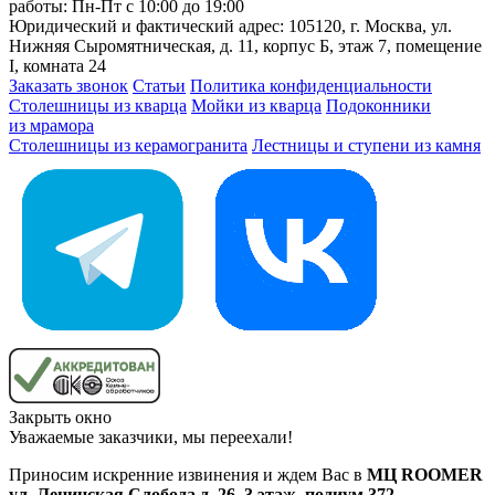
работы: Пн-Пт с 10:00 до 19:00
Юридический и фактический адрес: 105120, г. Москва, ул.
Нижняя Сыромятническая, д. 11, корпус Б, этаж 7, помещение
I, комната 24
Заказать звонок
Статьи
Политика конфиденциальности
Столешницы из кварца
Мойки из кварца
Подоконники
из мрамора
Столешницы из керамогранита
Лестницы и ступени из камня
Закрыть окно
Уважаемые заказчики, мы переехали!
Приносим искренние извинения и ждем Вас в
МЦ ROOMER
ул. Ленинская Слобода д. 26, 3 этаж, подиум 372
.