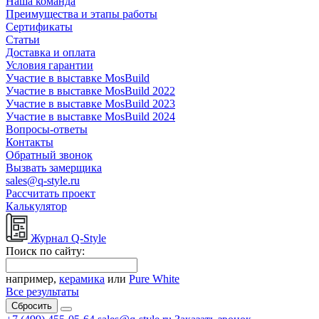
Наша команда
Преимущества и этапы работы
Сертификаты
Статьи
Доставка и оплата
Условия гарантии
Участие в выставке MosBuild
Участие в выставке MosBuild 2022
Участие в выставке MosBuild 2023
Участие в выставке MosBuild 2024
Вопросы-ответы
Контакты
Обратный звонок
Вызвать замерщика
sales@q-style.ru
Рассчитать проект
Калькулятор
Журнал Q-Style
Поиск по сайту:
например,
керамика
или
Pure White
Все результаты
Сбросить