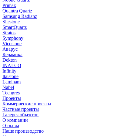
Primax
Quantra Quartz
Samsung Radianz
Silestone
SmartQuartz
Stratos
Symphony
Vicostone
Аварус
Керамика
Dekton
INALCO
Infinity
Italstone
Laminam
Nabel
Techgres
Проекты
Коммерческие проекты
Частные проекты
Галерея объектов
О компании
Отзывы
Наше производство