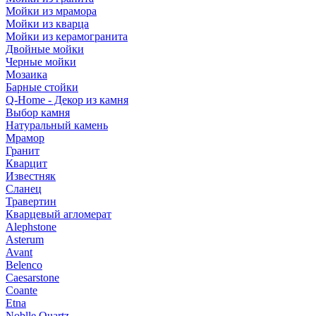
Мойки из мрамора
Мойки из кварца
Мойки из керамогранита
Двойные мойки
Черные мойки
Мозаика
Барные стойки
Q-Home - Декор из камня
Выбор камня
Натуральный камень
Мрамор
Гранит
Кварцит
Известняк
Сланец
Травертин
Кварцевый агломерат
Alephstone
Asterum
Avant
Belenco
Caesarstone
Coante
Etna
Noblle Quartz