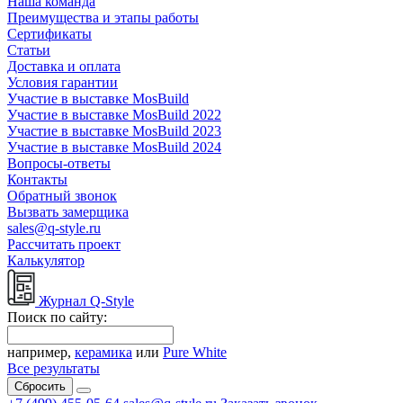
Наша команда
Преимущества и этапы работы
Сертификаты
Статьи
Доставка и оплата
Условия гарантии
Участие в выставке MosBuild
Участие в выставке MosBuild 2022
Участие в выставке MosBuild 2023
Участие в выставке MosBuild 2024
Вопросы-ответы
Контакты
Обратный звонок
Вызвать замерщика
sales@q-style.ru
Рассчитать проект
Калькулятор
Журнал Q-Style
Поиск по сайту:
например,
керамика
или
Pure White
Все результаты
Сбросить