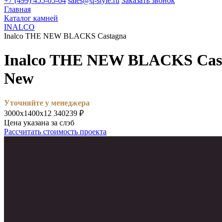
+7 (499) 455-05-64
sales@q-style.ru
Заказать звонок
Главная
Каталог камней
INALCO
Inalco THE NEW BLACKS Castagna
Inalco THE NEW BLACKS Cas
New
Уточняйте у менеджера
3000х1400х12
340239 ₽
Цена указана за слэб
Рассчитать стоимость проекта