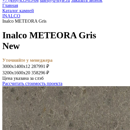
+7 (499) 455-05-64
sales@q-style.ru
Заказать звонок
Главная
Каталог камней
INALCO
Inalco METEORA Gris
Inalco METEORA Gris
New
Уточняйте у менеджера
3000х1400х12
287991 ₽
3200х1600х20
358296 ₽
Цена указана за слэб
Рассчитать стоимость проекта