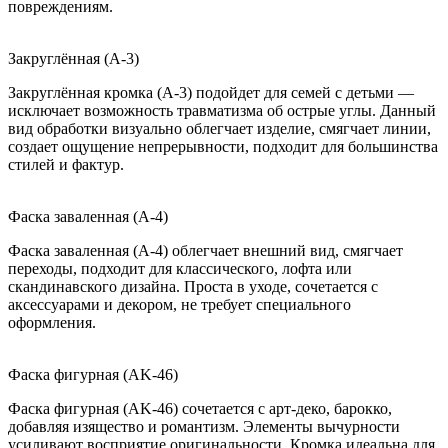
повреждениям.
Закруглённая (A-3)
Закруглённая кромка (A-3) подойдет для семей с детьми —
исключает возможность травматизма об острые углы. Данный
вид обработки визуально облегчает изделие, смягчает линии,
создает ощущение непрерывности, подходит для большинства
стилей и фактур.
Фаска заваленная (A-4)
Фаска заваленная (A-4) облегчает внешний вид, смягчает
переходы, подходит для классического, лофта или
скандинавского дизайна. Проста в уходе, сочетается с
аксессуарами и декором, не требует специального
оформления.
Фаска фигурная (AK-46)
Фаска фигурная (AK-46) сочетается с арт-деко, барокко,
добавляя изящество и романтизм. Элементы вычурности
усиливают восприятие оригинальности. Кромка идеальна для