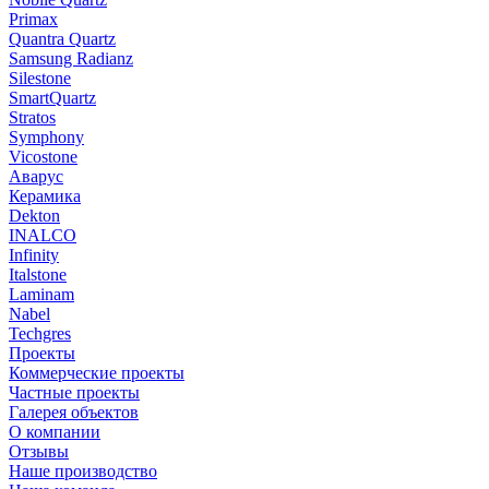
Primax
Quantra Quartz
Samsung Radianz
Silestone
SmartQuartz
Stratos
Symphony
Vicostone
Аварус
Керамика
Dekton
INALCO
Infinity
Italstone
Laminam
Nabel
Techgres
Проекты
Коммерческие проекты
Частные проекты
Галерея объектов
О компании
Отзывы
Наше производство