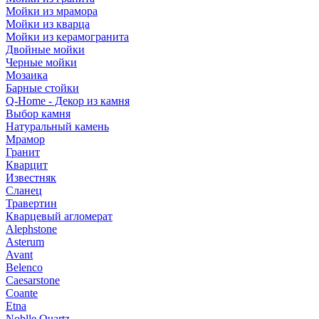
Мойки из мрамора
Мойки из кварца
Мойки из керамогранита
Двойные мойки
Черные мойки
Мозаика
Барные стойки
Q-Home - Декор из камня
Выбор камня
Натуральный камень
Мрамор
Гранит
Кварцит
Известняк
Сланец
Травертин
Кварцевый агломерат
Alephstone
Asterum
Avant
Belenco
Caesarstone
Coante
Etna
Noblle Quartz