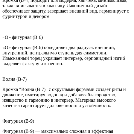
Кромка (B-4) подходит для модерна, хай-тека, минимализма,
также вписывается в классику. Лаконичный дизайн
обеспечивает защиту, завершает внешний вид, гармонирует с
фурнитурой и декором.
«О» фигурная (B-6)
«О» фигурная (B-6) объединяет два радиуса: внешний,
внутренний, центральную ступень для симметрии.
Изысканный торец украшает интерьер, серповидный изгиб
выделяет фактуру и качество.
Волна (B-7)
Кромка "Волна (B-7)" с округлыми формами создает ритм и
движение, имитируя водопад и добавляя благородство,
изящество и гармонию в интерьер. Материал высокого
качества гарантирует долговечность и устойчивость.
Фигурная (B-9)
Фигурная (B-9) — максимально сложная и эффектная