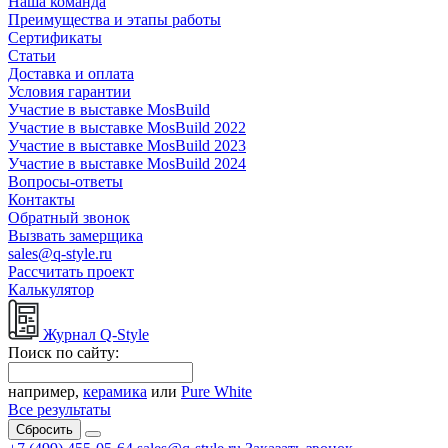
Наша команда
Преимущества и этапы работы
Сертификаты
Статьи
Доставка и оплата
Условия гарантии
Участие в выставке MosBuild
Участие в выставке MosBuild 2022
Участие в выставке MosBuild 2023
Участие в выставке MosBuild 2024
Вопросы-ответы
Контакты
Обратный звонок
Вызвать замерщика
sales@q-style.ru
Рассчитать проект
Калькулятор
Журнал Q-Style
Поиск по сайту:
например,
керамика
или
Pure White
Все результаты
Сбросить