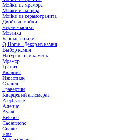
Мойки из мрамора
Мойки из кварца
Мойки из керамогранита
Двойные мойки
Черные мойки
Мозаика
Барные стойки
Q-Home - Декор из камня
Выбор камня
Натуральный камень
Мрамор
Гранит
Кварцит
Известняк
Сланец
Травертин
Кварцевый агломерат
Alephstone
Asterum
Avant
Belenco
Caesarstone
Coante
Etna
Noblle Quartz