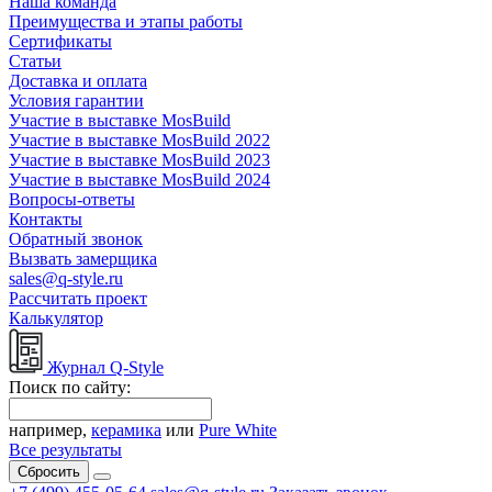
Наша команда
Преимущества и этапы работы
Сертификаты
Статьи
Доставка и оплата
Условия гарантии
Участие в выставке MosBuild
Участие в выставке MosBuild 2022
Участие в выставке MosBuild 2023
Участие в выставке MosBuild 2024
Вопросы-ответы
Контакты
Обратный звонок
Вызвать замерщика
sales@q-style.ru
Рассчитать проект
Калькулятор
Журнал Q-Style
Поиск по сайту:
например,
керамика
или
Pure White
Все результаты
Сбросить