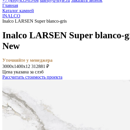
+7 (499) 455-05-64
sales@q-style.ru
Заказать звонок
Главная
Каталог камней
INALCO
Inalco LARSEN Super blanco-gris
Inalco LARSEN Super blanco-g
New
Уточняйте у менеджера
3000х1400х12
312881 ₽
Цена указана за слэб
Рассчитать стоимость проекта