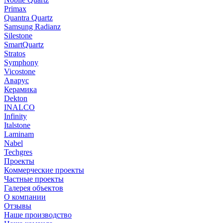
Primax
Quantra Quartz
Samsung Radianz
Silestone
SmartQuartz
Stratos
Symphony
Vicostone
Аварус
Керамика
Dekton
INALCO
Infinity
Italstone
Laminam
Nabel
Techgres
Проекты
Коммерческие проекты
Частные проекты
Галерея объектов
О компании
Отзывы
Наше производство