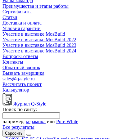
Наша команда
Преимущества и этапы работы
Сертификаты
Статьи
Доставка и оплата
Условия гарантии
Участие в выставке MosBuild
Участие в выставке MosBuild 2022
Участие в выставке MosBuild 2023
Участие в выставке MosBuild 2024
Вопросы-ответы
Контакты
Обратный звонок
Вызвать замерщика
sales@q-style.ru
Рассчитать проект
Калькулятор
Журнал Q-Style
Поиск по сайту:
например,
керамика
или
Pure White
Все результаты
Сбросить