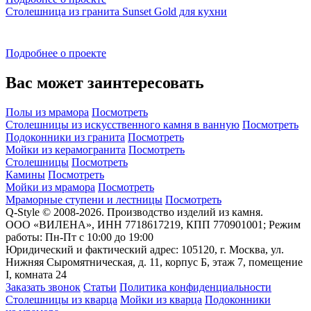
Столешница из гранита Sunset Gold для кухни
Подробнее о проекте
Вас может заинтересовать
Полы из мрамора
Посмотреть
Столешницы из искусственного камня в ванную
Посмотреть
Подоконники из гранита
Посмотреть
Мойки из керамогранита
Посмотреть
Столешницы
Посмотреть
Камины
Посмотреть
Мойки из мрамора
Посмотреть
Мраморные ступени и лестницы
Посмотреть
Q-Style © 2008-2026. Производство изделий из камня.
ООО «ВИЛЕНА», ИНН 7718617219, КПП 770901001; Режим
работы: Пн-Пт с 10:00 до 19:00
Юридический и фактический адрес: 105120, г. Москва, ул.
Нижняя Сыромятническая, д. 11, корпус Б, этаж 7, помещение
I, комната 24
Заказать звонок
Статьи
Политика конфиденциальности
Столешницы из кварца
Мойки из кварца
Подоконники