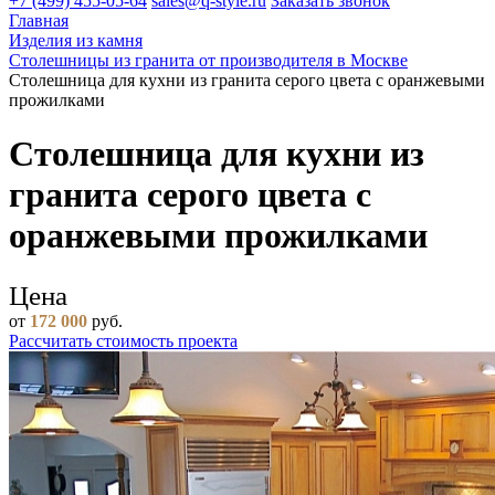
+7 (499) 455-05-64
sales@q-style.ru
Заказать звонок
Главная
Изделия из камня
Столешницы из гранита от производителя в Москве
Столешница для кухни из гранита серого цвета с оранжевыми
прожилками
Столешница для кухни из
гранита серого цвета с
оранжевыми прожилками
Цена
от
172 000
руб.
Рассчитать стоимость проекта