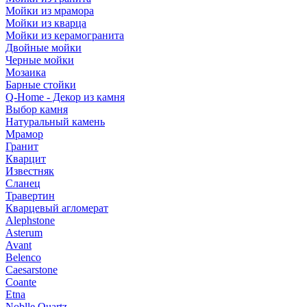
Мойки из мрамора
Мойки из кварца
Мойки из керамогранита
Двойные мойки
Черные мойки
Мозаика
Барные стойки
Q-Home - Декор из камня
Выбор камня
Натуральный камень
Мрамор
Гранит
Кварцит
Известняк
Сланец
Травертин
Кварцевый агломерат
Alephstone
Asterum
Avant
Belenco
Caesarstone
Coante
Etna
Noblle Quartz