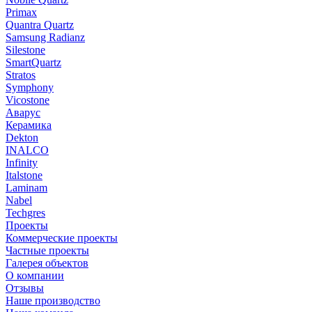
Primax
Quantra Quartz
Samsung Radianz
Silestone
SmartQuartz
Stratos
Symphony
Vicostone
Аварус
Керамика
Dekton
INALCO
Infinity
Italstone
Laminam
Nabel
Techgres
Проекты
Коммерческие проекты
Частные проекты
Галерея объектов
О компании
Отзывы
Наше производство