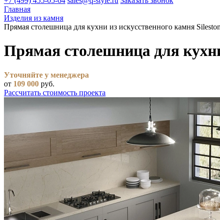
+7 (499) 455-05-64
sales@q-style.ru
Заказать звонок
Главная
Изделия из камня
Прямая столешница для кухни из искусственного камня Sileston
Прямая столешница для кухни 
Уточняйте у менеджера
от
109 000
руб.
Рассчитать стоимость проекта