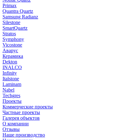
Primax
Quantra Quartz
Samsung Radianz
Silestone
SmartQuartz
Stratos
Symphony
Vicostone
Аварус
Керамика
Dekton
INALCO
Infinity
Italstone
Laminam
Nabel
Techgres
Проекты
Коммерческие проекты
Частные проекты
Галерея объектов
О компании
Отзывы
Наше производство