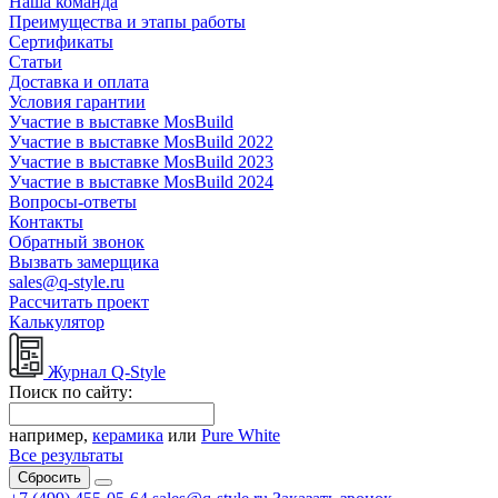
Наша команда
Преимущества и этапы работы
Сертификаты
Статьи
Доставка и оплата
Условия гарантии
Участие в выставке MosBuild
Участие в выставке MosBuild 2022
Участие в выставке MosBuild 2023
Участие в выставке MosBuild 2024
Вопросы-ответы
Контакты
Обратный звонок
Вызвать замерщика
sales@q-style.ru
Рассчитать проект
Калькулятор
Журнал Q-Style
Поиск по сайту:
например,
керамика
или
Pure White
Все результаты
Сбросить