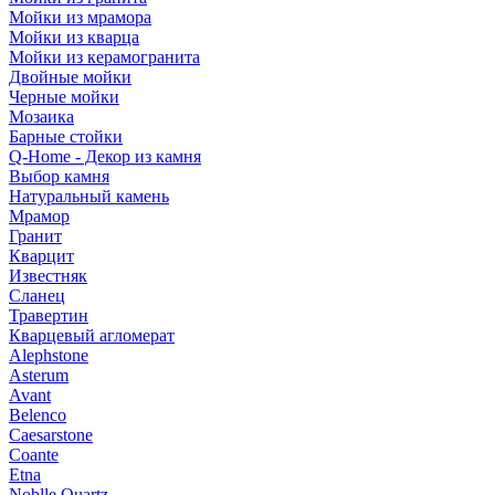
Мойки из мрамора
Мойки из кварца
Мойки из керамогранита
Двойные мойки
Черные мойки
Мозаика
Барные стойки
Q-Home - Декор из камня
Выбор камня
Натуральный камень
Мрамор
Гранит
Кварцит
Известняк
Сланец
Травертин
Кварцевый агломерат
Alephstone
Asterum
Avant
Belenco
Caesarstone
Coante
Etna
Noblle Quartz