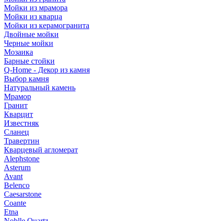
Мойки из мрамора
Мойки из кварца
Мойки из керамогранита
Двойные мойки
Черные мойки
Мозаика
Барные стойки
Q-Home - Декор из камня
Выбор камня
Натуральный камень
Мрамор
Гранит
Кварцит
Известняк
Сланец
Травертин
Кварцевый агломерат
Alephstone
Asterum
Avant
Belenco
Caesarstone
Coante
Etna
Noblle Quartz