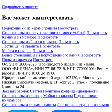
Подробнее о проекте
Вас может заинтересовать
Подоконники из керамогранита
Посмотреть
Столешницы из искусственного камня с мойкой
Посмотреть
Камины из мрамора
Посмотреть
Столешницы из белого мрамора
Посмотреть
Лестницы из гранита
Посмотреть
Мойки из кварца
Посмотреть
Белые столешницы из искусственного камня
Посмотреть
Полы из мрамора
Посмотреть
Q-Style © 2008-2026. Производство изделий из камня.
ООО «ВИЛЕНА», ИНН 7718617219, КПП 770901001; Режим
работы: Пн-Пт с 10:00 до 19:00
Юридический и фактический адрес: 105120, г. Москва, ул.
Нижняя Сыромятническая, д. 11, корпус Б, этаж 7, помещение
I, комната 24
Заказать звонок
Статьи
Политика конфиденциальности
Столешницы из кварца
Мойки из кварца
Подоконники
из мрамора
Столешницы из керамогранита
Лестницы и ступени из камня