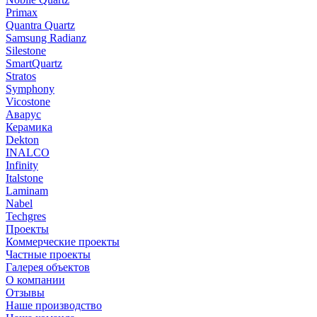
Primax
Quantra Quartz
Samsung Radianz
Silestone
SmartQuartz
Stratos
Symphony
Vicostone
Аварус
Керамика
Dekton
INALCO
Infinity
Italstone
Laminam
Nabel
Techgres
Проекты
Коммерческие проекты
Частные проекты
Галерея объектов
О компании
Отзывы
Наше производство