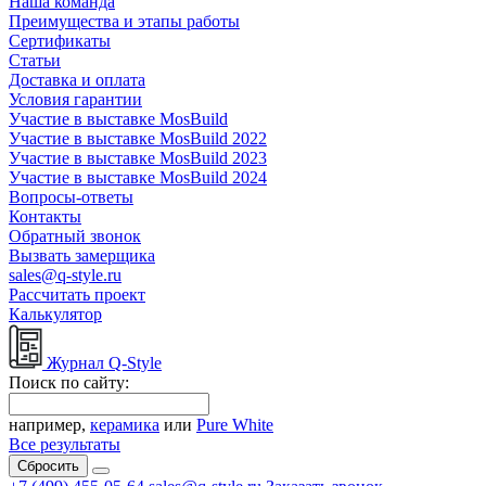
Наша команда
Преимущества и этапы работы
Сертификаты
Статьи
Доставка и оплата
Условия гарантии
Участие в выставке MosBuild
Участие в выставке MosBuild 2022
Участие в выставке MosBuild 2023
Участие в выставке MosBuild 2024
Вопросы-ответы
Контакты
Обратный звонок
Вызвать замерщика
sales@q-style.ru
Рассчитать проект
Калькулятор
Журнал Q-Style
Поиск по сайту:
например,
керамика
или
Pure White
Все результаты
Сбросить