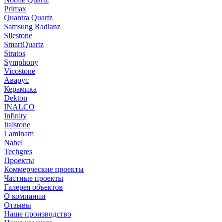
Primax
Quantra Quartz
Samsung Radianz
Silestone
SmartQuartz
Stratos
Symphony
Vicostone
Аварус
Керамика
Dekton
INALCO
Infinity
Italstone
Laminam
Nabel
Techgres
Проекты
Коммерческие проекты
Частные проекты
Галерея объектов
О компании
Отзывы
Наше производство