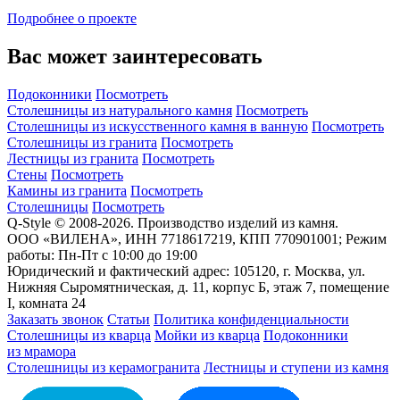
Подробнее о проекте
Вас может заинтересовать
Подоконники
Посмотреть
Столешницы из натурального камня
Посмотреть
Столешницы из искусственного камня в ванную
Посмотреть
Столешницы из гранита
Посмотреть
Лестницы из гранита
Посмотреть
Стены
Посмотреть
Камины из гранита
Посмотреть
Столешницы
Посмотреть
Q-Style © 2008-2026. Производство изделий из камня.
ООО «ВИЛЕНА», ИНН 7718617219, КПП 770901001; Режим
работы: Пн-Пт с 10:00 до 19:00
Юридический и фактический адрес: 105120, г. Москва, ул.
Нижняя Сыромятническая, д. 11, корпус Б, этаж 7, помещение
I, комната 24
Заказать звонок
Статьи
Политика конфиденциальности
Столешницы из кварца
Мойки из кварца
Подоконники
из мрамора
Столешницы из керамогранита
Лестницы и ступени из камня