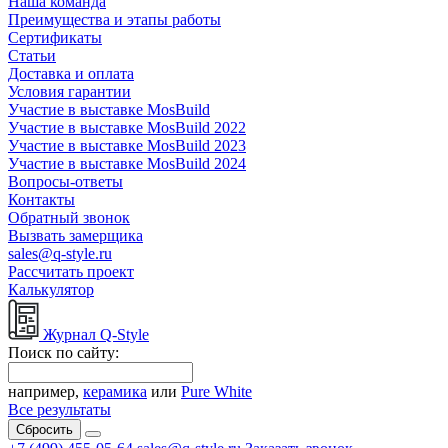
Наша команда
Преимущества и этапы работы
Сертификаты
Статьи
Доставка и оплата
Условия гарантии
Участие в выставке MosBuild
Участие в выставке MosBuild 2022
Участие в выставке MosBuild 2023
Участие в выставке MosBuild 2024
Вопросы-ответы
Контакты
Обратный звонок
Вызвать замерщика
sales@q-style.ru
Рассчитать проект
Калькулятор
Журнал Q-Style
Поиск по сайту:
например,
керамика
или
Pure White
Все результаты
Сбросить