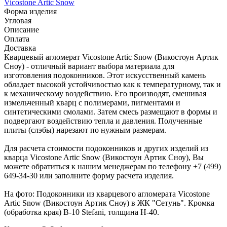
Vicostone Artic Snow
Форма изделия
Угловая
Описание
Оплата
Доставка
Кварцевый агломерат Vicostone Artic Snow (Викостоун Артик
Сноу) - отличный вариант выбора материала для
изготовления подоконников. Этот искусственный камень
обладает высокой устойчивостью как к температурному, так и
к механическому воздействию. Его производят, смешивая
измельченный кварц с полимерами, пигментами и
синтетическими смолами. Затем смесь размещают в формы и
подвергают воздействию тепла и давления. Полученные
плиты (слэбы) нарезают по нужным размерам.
Для расчета стоимости подоконников и других изделий из
кварца Vicostone Artic Snow (Викостоун Артик Сноу), Вы
можете обратиться к нашим менеджерам по телефону +7 (499)
649-34-30 или заполните форму расчета изделия.
На фото: Подоконники из кварцевого агломерата Vicostone
Artic Snow (Викостоун Артик Сноу) в ЖК "Сетунь". Кромка
(обработка края) B-10 Stefani, толщина H-40.