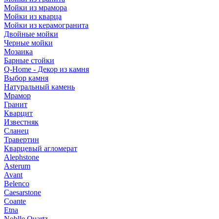
Мойки из мрамора
Мойки из кварца
Мойки из керамогранита
Двойные мойки
Черные мойки
Мозаика
Барные стойки
Q-Home - Декор из камня
Выбор камня
Натуральный камень
Мрамор
Гранит
Кварцит
Известняк
Сланец
Травертин
Кварцевый агломерат
Alephstone
Asterum
Avant
Belenco
Caesarstone
Coante
Etna
Noblle Quartz