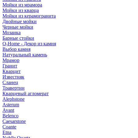
Мойки из мрамора
Мойки из кварца
Мойки из керамогранита
Двойные мойки
Черные мойки
Мозаика
Барные стойки
Q-Home - Декор из камня
Выбор камня
Натуральный камень
Мрамор
Гранит
Кварцит
Известняк
Сланец
Травертин
Кварцевый агломерат
Alephstone
Asterum
Avant
Belenco
Caesarstone
Coante
Etna
Noblle Quartz