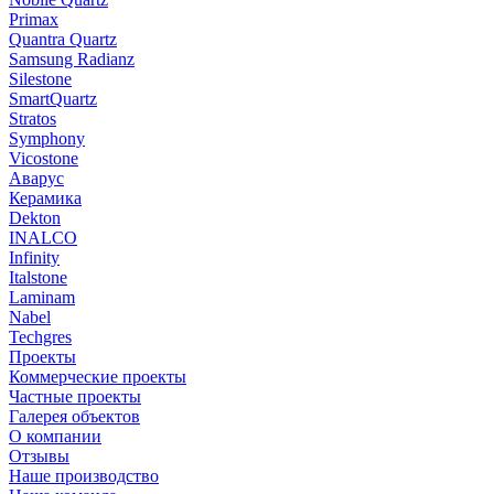
Primax
Quantra Quartz
Samsung Radianz
Silestone
SmartQuartz
Stratos
Symphony
Vicostone
Аварус
Керамика
Dekton
INALCO
Infinity
Italstone
Laminam
Nabel
Techgres
Проекты
Коммерческие проекты
Частные проекты
Галерея объектов
О компании
Отзывы
Наше производство