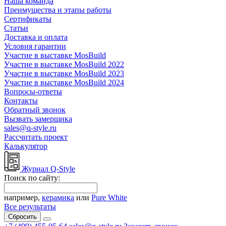
Наша команда
Преимущества и этапы работы
Сертификаты
Статьи
Доставка и оплата
Условия гарантии
Участие в выставке MosBuild
Участие в выставке MosBuild 2022
Участие в выставке MosBuild 2023
Участие в выставке MosBuild 2024
Вопросы-ответы
Контакты
Обратный звонок
Вызвать замерщика
sales@q-style.ru
Рассчитать проект
Калькулятор
Журнал Q-Style
Поиск по сайту:
например,
керамика
или
Pure White
Все результаты
Сбросить