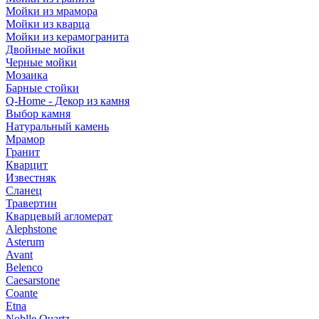
Мойки из мрамора
Мойки из кварца
Мойки из керамогранита
Двойные мойки
Черные мойки
Мозаика
Барные стойки
Q-Home - Декор из камня
Выбор камня
Натуральный камень
Мрамор
Гранит
Кварцит
Известняк
Сланец
Травертин
Кварцевый агломерат
Alephstone
Asterum
Avant
Belenco
Caesarstone
Coante
Etna
Noblle Quartz