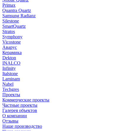
Primax
Quantra Quartz
Samsung Radianz
Silestone
SmartQuartz
Stratos
Symphony
Vicostone
Аварус
Керамика
Dekton
INALCO
Infinity
Italstone
Laminam
Nabel
Techgres
Проекты
Коммерческие проекты
Частные проекты
Галерея объектов
О компании
Отзывы
Наше производство