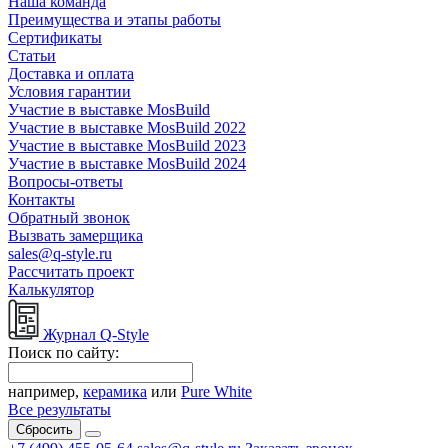
Наша команда
Преимущества и этапы работы
Сертификаты
Статьи
Доставка и оплата
Условия гарантии
Участие в выставке MosBuild
Участие в выставке MosBuild 2022
Участие в выставке MosBuild 2023
Участие в выставке MosBuild 2024
Вопросы-ответы
Контакты
Обратный звонок
Вызвать замерщика
sales@q-style.ru
Рассчитать проект
Калькулятор
Журнал Q-Style
Поиск по сайту:
например,
керамика
или
Pure White
Все результаты
Сбросить