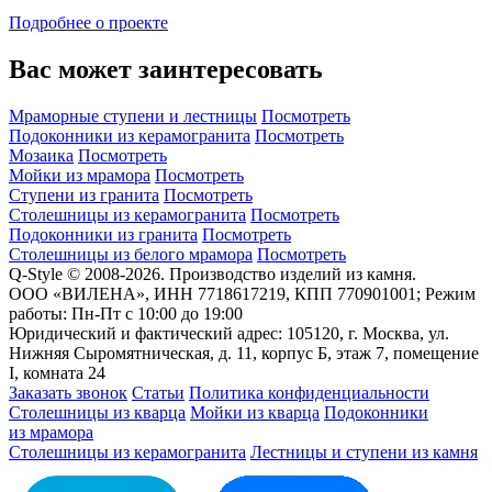
Подробнее о проекте
Вас может заинтересовать
Мраморные ступени и лестницы
Посмотреть
Подоконники из керамогранита
Посмотреть
Мозаика
Посмотреть
Мойки из мрамора
Посмотреть
Ступени из гранита
Посмотреть
Столешницы из керамогранита
Посмотреть
Подоконники из гранита
Посмотреть
Столешницы из белого мрамора
Посмотреть
Q-Style © 2008-2026. Производство изделий из камня.
ООО «ВИЛЕНА», ИНН 7718617219, КПП 770901001; Режим
работы: Пн-Пт с 10:00 до 19:00
Юридический и фактический адрес: 105120, г. Москва, ул.
Нижняя Сыромятническая, д. 11, корпус Б, этаж 7, помещение
I, комната 24
Заказать звонок
Статьи
Политика конфиденциальности
Столешницы из кварца
Мойки из кварца
Подоконники
из мрамора
Столешницы из керамогранита
Лестницы и ступени из камня