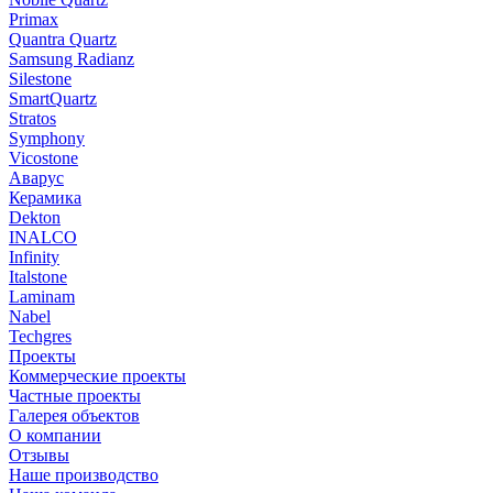
Primax
Quantra Quartz
Samsung Radianz
Silestone
SmartQuartz
Stratos
Symphony
Vicostone
Аварус
Керамика
Dekton
INALCO
Infinity
Italstone
Laminam
Nabel
Techgres
Проекты
Коммерческие проекты
Частные проекты
Галерея объектов
О компании
Отзывы
Наше производство