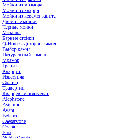
Мойки из мрамора
Мойки из кварца
Мойки из керамогранита
Двойные мойки
Черные мойки
Мозаика
Барные стойки
Q-Home - Декор из камня
Выбор камня
Натуральный камень
Мрамор
Гранит
Кварцит
Известняк
Сланец
Травертин
Кварцевый агломерат
Alephstone
Asterum
Avant
Belenco
Caesarstone
Coante
Etna
Noblle Quartz