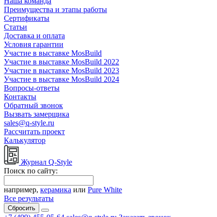
Наша команда
Преимущества и этапы работы
Сертификаты
Статьи
Доставка и оплата
Условия гарантии
Участие в выставке MosBuild
Участие в выставке MosBuild 2022
Участие в выставке MosBuild 2023
Участие в выставке MosBuild 2024
Вопросы-ответы
Контакты
Обратный звонок
Вызвать замерщика
sales@q-style.ru
Рассчитать проект
Калькулятор
Журнал Q-Style
Поиск по сайту:
например,
керамика
или
Pure White
Все результаты
Сбросить