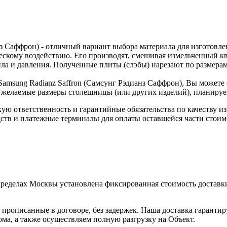
нз Саффрон) - отличный вариант выбора материала для изготовл
ческому воздействию. Его производят, смешивая измельченный 
ла и давления. Полученные плиты (слэбы) нарезают по размера
Samsung Radianz Saffron (Самсунг Рэдианз Саффрон), Вы можете 
 желаемые размеры столешницы (или других изделий), планируем
скую ответственность и гарантийные обязательства по качеству 
ств и платежные терминалы для оплаты оставшейся части стоим
пределах Москвы установлена фиксированная стоимость доставки
прописанные в договоре, без задержек. Наша доставка гаранти
ма, а также осуществляем полную разгрузку на Объект.