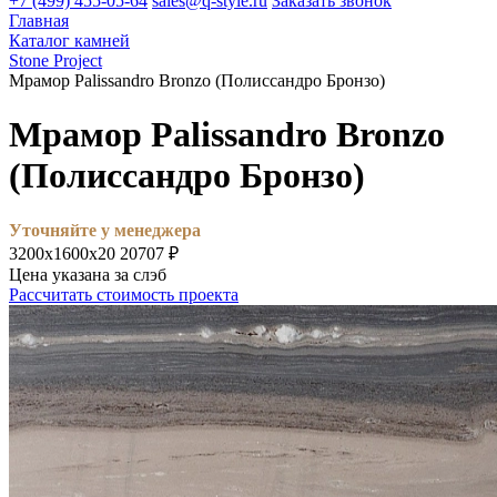
+7 (499) 455-05-64
sales@q-style.ru
Заказать звонок
Главная
Каталог камней
Stone Project
Мрамор Palissandro Bronzo (Полиссандро Бронзо)
Мрамор Palissandro Bronzo
(Полиссандро Бронзо)
Уточняйте у менеджера
3200х1600х20
20707 ₽
Цена указана за слэб
Рассчитать стоимость проекта