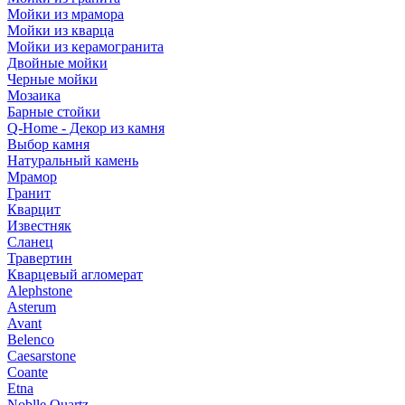
Мойки из мрамора
Мойки из кварца
Мойки из керамогранита
Двойные мойки
Черные мойки
Мозаика
Барные стойки
Q-Home - Декор из камня
Выбор камня
Натуральный камень
Мрамор
Гранит
Кварцит
Известняк
Сланец
Травертин
Кварцевый агломерат
Alephstone
Asterum
Avant
Belenco
Caesarstone
Coante
Etna
Noblle Quartz