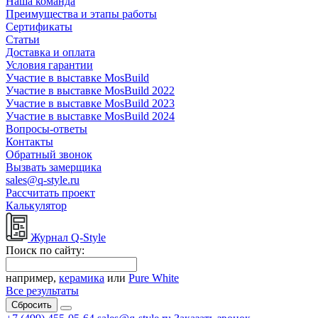
Наша команда
Преимущества и этапы работы
Сертификаты
Статьи
Доставка и оплата
Условия гарантии
Участие в выставке MosBuild
Участие в выставке MosBuild 2022
Участие в выставке MosBuild 2023
Участие в выставке MosBuild 2024
Вопросы-ответы
Контакты
Обратный звонок
Вызвать замерщика
sales@q-style.ru
Рассчитать проект
Калькулятор
Журнал Q-Style
Поиск по сайту:
например,
керамика
или
Pure White
Все результаты
Сбросить