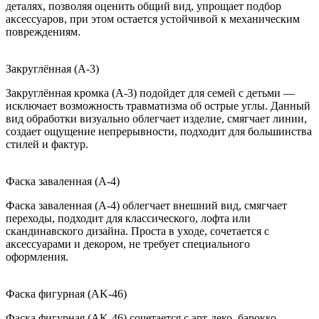
деталях, позволяя оценить общий вид, упрощает подбор
аксессуаров, при этом остается устойчивой к механическим
повреждениям.
Закруглённая (A-3)
Закруглённая кромка (A-3) подойдет для семей с детьми —
исключает возможность травматизма об острые углы. Данный
вид обработки визуально облегчает изделие, смягчает линии,
создает ощущение непрерывности, подходит для большинства
стилей и фактур.
Фаска заваленная (A-4)
Фаска заваленная (A-4) облегчает внешний вид, смягчает
переходы, подходит для классического, лофта или
скандинавского дизайна. Проста в уходе, сочетается с
аксессуарами и декором, не требует специального
оформления.
Фаска фигурная (AK-46)
Фаска фигурная (AK-46) сочетается с арт-деко, барокко,