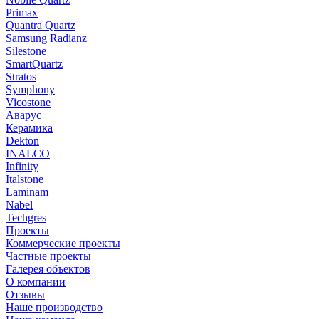
Primax
Quantra Quartz
Samsung Radianz
Silestone
SmartQuartz
Stratos
Symphony
Vicostone
Аварус
Керамика
Dekton
INALCO
Infinity
Italstone
Laminam
Nabel
Techgres
Проекты
Коммерческие проекты
Частные проекты
Галерея объектов
О компании
Отзывы
Наше производство